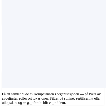
Dokumentasjon
Revisjonsklar logg og eksport til Excel og PDF. Når revisor spør,
har du svaret klart.
FUNKSJONER
Alt du trenger for å styre kompetanse i
praksis
Stillingskrav, sertifikater, utløpsvarsler, eksterne opplastninger,
eksport — modulen dekker hele kompetanselivssyklusen, fra
ansettelse til revisjon.
grid_view
Kompetansematrise
Få ett samlet bilde av kompetansen i organisasjonen — på tvers av
avdelinger, roller og lokasjoner. Filtrer på stilling, sertifisering eller
utløpsdato og se gap før de blir et problem.