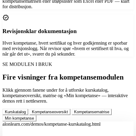
kompetansematrisen eller utløpslister som Excel eller PDF — klart
for distribusjon.
verified
Revisjonsklar dokumentasjon
Hver kompetanse, hvert sertifikat og hver godkjenning er sporbar
med revisjonslogg. Når revisor spør «hvem er sertifisert til hva, og
når går det ut», svarer du på sekunder.
SE MODULEN I BRUK
Fire visninger fra kompetansemodulen
Klikk gjennom fanene under for å utforske kurskatalog,
kompetanseoversikt, matrise og «Min kompetanse» — interaktive
demos rett i nettleseren.
Kurskatalog
Kompetanseoversikt
Kompetansematrise
Min kompetanse
alonlearn.com/demos/kompetanse-kurskatalog.html