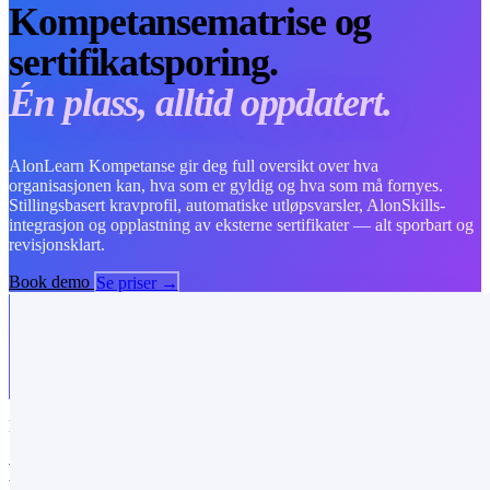
Kompetansematrise og
sertifikatsporing.
Én plass, alltid oppdatert.
AlonLearn Kompetanse gir deg full oversikt over hva
organisasjonen kan, hva som er gyldig og hva som må fornyes.
Stillingsbasert kravprofil, automatiske utløpsvarsler, AlonSkills-
integrasjon og opplastning av eksterne sertifikater — alt sporbart og
revisjonsklart.
Book demo
Se priser →
HVA ER ALONLEARN KOMPETANSE
Fra spredte regneark til ett