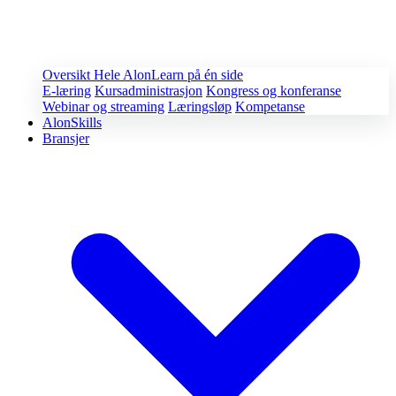
Oversikt
Hele AlonLearn på én side
E-læring
Kursadministrasjon
Kongress og konferanse
Webinar og streaming
Læringsløp
Kompetanse
AlonSkills
Bransjer