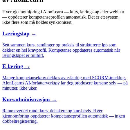
Hver gjennomføring i AlonLearn — kurs, læringsløp eller webinar
— oppdaterer kompetanseprofilen automatisk. Det er ett system,
ikke flere som må holdes synkronisert.
Læringsløp
→
Sett sammen kurs, samlinger og praksis til strukturerte løp som
dekker en hel kravprofil. Kompetanse oppdateres automatisk når
læringsløpet er fullført.
E-læring
→
Mange kompetansekrav dekkes av e-læring med SCORM-tracking.
AlonLearns AI-forfatterverktøy lar deg produsere kursene selv — på
minutter, ikke uker.
Kursadministrasjon
→
Rammeverket rundt kurs, deltakere og kursbevis. Hver
gjennomføring oppdaterer kompetanseprofilen automatisk — ingen
dobbeltregistrering.