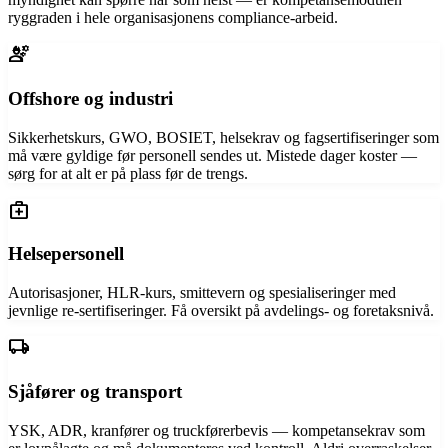
ryggraden i hele organisasjonens compliance-arbeid.
engineering
Offshore og industri
Sikkerhetskurs, GWO, BOSIET, helsekrav og fagsertifiseringer som
må være gyldige før personell sendes ut. Mistede dager koster —
sørg for at alt er på plass før de trengs.
medical_services
Helsepersonell
Autorisasjoner, HLR-kurs, smittevern og spesialiseringer med
jevnlige re-sertifiseringer. Få oversikt på avdelings- og foretaksnivå.
local_shipping
Sjåfører og transport
YSK, ADR, kranfører og truckførerbevis — kompetansekrav som