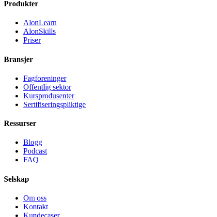
Produkter
AlonLearn
AlonSkills
Priser
Bransjer
Fagforeninger
Offentlig sektor
Kursprodusenter
Sertifiseringspliktige
Ressurser
Blogg
Podcast
FAQ
Selskap
Om oss
Kontakt
Kundecaser