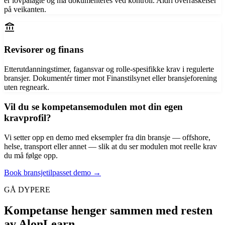
er lovpålagte og må dokumenteres ved kontroll. Aldri overraskelser
på veikanten.
account_balance
Revisorer og finans
Etterutdanningstimer, fagansvar og rolle-spesifikke krav i regulerte
bransjer. Dokumentér timer mot Finanstilsynet eller bransjeforening
uten regneark.
Vil du se kompetansemodulen mot din egen
kravprofil?
Vi setter opp en demo med eksempler fra din bransje — offshore,
helse, transport eller annet — slik at du ser modulen mot reelle krav
du må følge opp.
Book bransjetilpasset demo →
GÅ DYPERE
Kompetanse henger sammen med resten
av AlonLearn