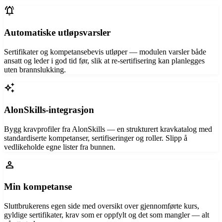
notifications_active
Automatiske utløpsvarsler
Sertifikater og kompetansebevis utløper — modulen varsler både
ansatt og leder i god tid før, slik at re-sertifisering kan planlegges
uten brannslukking.
auto_awesome
AlonSkills-integrasjon
Bygg kravprofiler fra AlonSkills — en strukturert kravkatalog med
standardiserte kompetanser, sertifiseringer og roller. Slipp å
vedlikeholde egne lister fra bunnen.
person
Min kompetanse
Sluttbrukerens egen side med oversikt over gjennomførte kurs,
gyldige sertifikater, krav som er oppfylt og det som mangler — alt