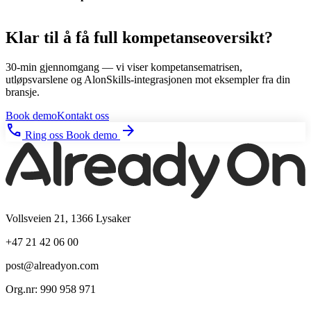
Klar til å få full kompetanseoversikt?
30-min gjennomgang — vi viser kompetansematrisen,
utløpsvarslene og AlonSkills-integrasjonen mot eksempler fra din
bransje.
Book demo
Kontakt oss
phone
arrow_forward
Ring oss
Book demo
Vollsveien 21, 1366 Lysaker
+47 21 42 06 00
post@alreadyon.com
Org.nr: 990 958 971