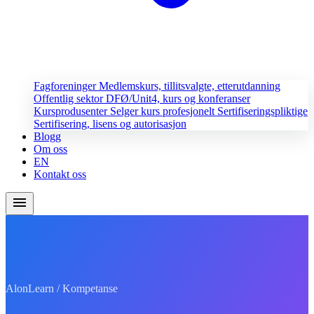
Fagforeninger
Medlemskurs, tillitsvalgte, etterutdanning
Offentlig sektor
DFØ/Unit4, kurs og konferanser
Kursprodusenter
Selger kurs profesjonelt
Sertifiseringspliktige
Sertifisering, lisens og autorisasjon
Blogg
Om oss
EN
Kontakt oss
menu
AlonLearn / Kompetanse