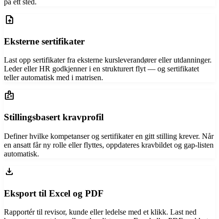
på ett sted.
upload_file
Eksterne sertifikater
Last opp sertifikater fra eksterne kursleverandører eller utdanninger.
Leder eller HR godkjenner i en strukturert flyt — og sertifikatet
teller automatisk med i matrisen.
badge
Stillingsbasert kravprofil
Definer hvilke kompetanser og sertifikater en gitt stilling krever. Når
en ansatt får ny rolle eller flyttes, oppdateres kravbildet og gap-listen
automatisk.
file_download
Eksport til Excel og PDF
Rapportér til revisor, kunde eller ledelse med et klikk. Last ned