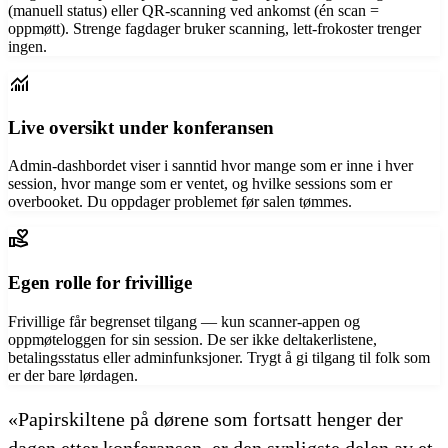
(manuell status) eller QR-scanning ved ankomst (én scan =
oppmøtt). Strenge fagdager bruker scanning, lett-frokoster trenger
ingen.
monitoring
Live oversikt under konferansen
Admin-dashbordet viser i sanntid hvor mange som er inne i hver
session, hvor mange som er ventet, og hvilke sessions som er
overbooket. Du oppdager problemet før salen tømmes.
volunteer_activism
Egen rolle for frivillige
Frivillige får begrenset tilgang — kun scanner-appen og
oppmøteloggen for sin session. De ser ikke deltakerlistene,
betalingsstatus eller adminfunksjoner. Trygt å gi tilgang til folk som
er der bare lørdagen.
«Papirskiltene på dørene som fortsatt henger der
dagen etter konferansen, er den synligste delen av et