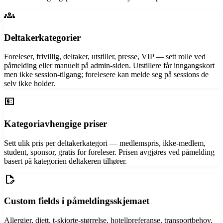
groups
Deltakerkategorier
Foreleser, frivillig, deltaker, utstiller, presse, VIP — sett rolle ved
påmelding eller manuelt på admin-siden. Utstillere får inngangskort
men ikke session-tilgang; forelesere kan melde seg på sessions de
selv ikke holder.
price_change
Kategoriavhengige priser
Sett ulik pris per deltakerkategori — medlemspris, ikke-medlem,
student, sponsor, gratis for foreleser. Prisen avgjøres ved påmelding
basert på kategorien deltakeren tilhører.
edit_document
Custom fields i påmeldingsskjemaet
Allergier, diett, t-skjorte-størrelse, hotellpreferanse, transportbehov,