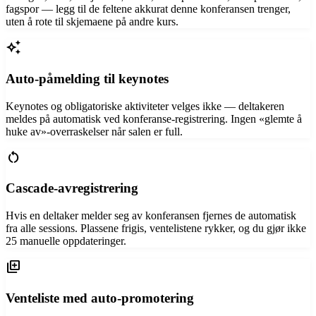
fagspor — legg til de feltene akkurat denne konferansen trenger,
uten å rote til skjemaene på andre kurs.
auto_awesome
Auto-påmelding til keynotes
Keynotes og obligatoriske aktiviteter velges ikke — deltakeren
meldes på automatisk ved konferanse-registrering. Ingen «glemte å
huke av»-overraskelser når salen er full.
restart_alt
Cascade-avregistrering
Hvis en deltaker melder seg av konferansen fjernes de automatisk
fra alle sessions. Plassene frigis, ventelistene rykker, og du gjør ikke
25 manuelle oppdateringer.
queue
Venteliste med auto-promotering