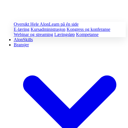
Oversikt
Hele AlonLearn på én side
E-læring
Kursadministrasjon
Kongress og konferanse
Webinar og streaming
Læringsløp
Kompetanse
AlonSkills
Bransjer