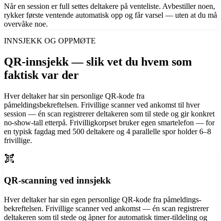
Når en session er full settes deltakere på venteliste. Avbestiller noen,
rykker første ventende automatisk opp og får varsel — uten at du må
overvåke noe.
INNSJEKK OG OPPMØTE
QR-innsjekk — slik vet du hvem som
faktisk var der
Hver deltaker har sin personlige QR-kode fra
påmeldingsbekreftelsen. Frivillige scanner ved ankomst til hver
session — én scan registrerer deltakeren som til stede og gir konkret
no-show-tall etterpå. Frivilligkorpset bruker egen smartelefon — for
en typisk fagdag med 500 deltakere og 4 parallelle spor holder 6–8
frivillige.
qr_code_scanner
QR-scanning ved innsjekk
Hver deltaker har sin egen personlige QR-kode fra påmeldings­
bekreftelsen. Frivillige scanner ved ankomst — én scan registrerer
deltakeren som til stede og åpner for automatisk timer-tildeling og