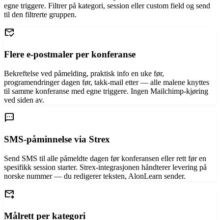
egne triggere. Filtrer på kategori, session eller custom field og send
til den filtrerte gruppen.
mark_email_read
Flere e-postmaler per konferanse
Bekreftelse ved påmelding, praktisk info en uke før,
programendringer dagen før, takk-mail etter — alle malene knyttes
til samme konferanse med egne triggere. Ingen Mailchimp-kjøring
ved siden av.
sms
SMS-påminnelse via Strex
Send SMS til alle påmeldte dagen før konferansen eller rett før en
spesifikk session starter. Strex-integrasjonen håndterer levering på
norske nummer — du redigerer teksten, AlonLearn sender.
forward_to_inbox
Målrett per kategori