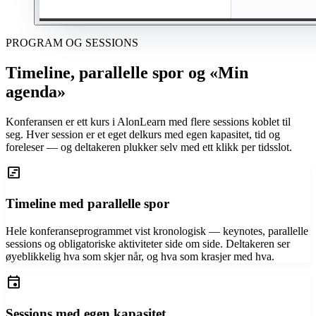
PROGRAM OG SESSIONS
Timeline, parallelle spor og «Min
agenda»
Konferansen er ett kurs i AlonLearn med flere sessions koblet til
seg. Hver session er et eget delkurs med egen kapasitet, tid og
foreleser — og deltakeren plukker selv med ett klikk per tidsslot.
view_timeline
Timeline med parallelle spor
Hele konferanseprogrammet vist kronologisk — keynotes, parallelle
sessions og obligatoriske aktiviteter side om side. Deltakeren ser
øyeblikkelig hva som skjer når, og hva som krasjer med hva.
event
Sessions med egen kapasitet