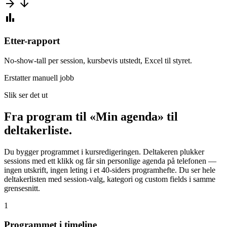
arrow_forward
arrow_downward
bar_chart
Etter-rapport
No-show-tall per session, kursbevis utstedt, Excel til styret.
Erstatter manuell jobb
Slik ser det ut
Fra program til «Min agenda» til
deltakerliste.
Du bygger programmet i kursredigeringen. Deltakeren plukker
sessions med ett klikk og får sin personlige agenda på telefonen —
ingen utskrift, ingen leting i et 40-siders programhefte. Du ser hele
deltakerlisten med session-valg, kategori og custom fields i samme
grensesnitt.
1
Programmet i timeline