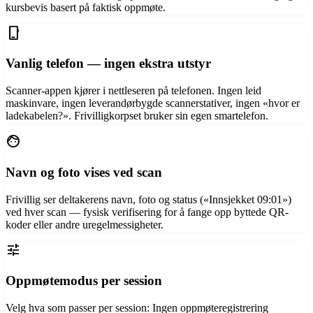
kursbevis basert på faktisk oppmøte.
phone_iphone
Vanlig telefon — ingen ekstra utstyr
Scanner-appen kjører i nettleseren på telefonen. Ingen leid
maskinvare, ingen leverandørbygde scannerstativer, ingen «hvor er
ladekabelen?». Frivilligkorpset bruker sin egen smartelefon.
face
Navn og foto vises ved scan
Frivillig ser deltakerens navn, foto og status («Innsjekket 09:01»)
ved hver scan — fysisk verifisering for å fange opp byttede QR-
koder eller andre uregelmessigheter.
tune
Oppmøtemodus per session
Velg hva som passer per session: Ingen oppmøteregistrering