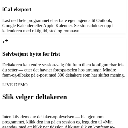
iCal-eksport
Last ned hele programmet eller bare egen agenda til Outlook,
Google Kalender eller Apple Kalender. Sessions dukker opp i
kalenderen med riktig tid, sted og romnavn.
swap_horiz
Selvbetjent bytte før frist
Deltakeren kan endre session-valg fritt fram til en konfigurerbar frist
du setter — etter det havner forespørselen hos arrangør. Mindre
fram-og-tilbake på e-post med 300 deltakere som har skiftet mening.
LIVE DEMO
Slik velger deltakeren
sine break-out
sessions
Interaktiv demo av deltaker-opplevelsen — bla gjennom
programmet, klikk deg inn på en session og legg den til «Min
agenda» med ett klikk per tidsslot. Akkurat slik en konferanse­