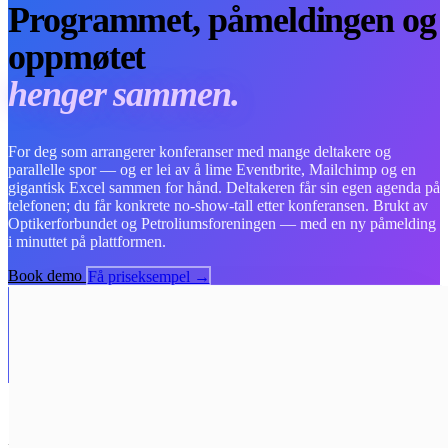
Programmet, påmeldingen og
oppmøtet
henger sammen.
For deg som arrangerer konferanser med mange deltakere og
parallelle spor — og er lei av å lime Eventbrite, Mailchimp og en
gigantisk Excel sammen for hånd. Deltakeren får sin egen agenda på
telefonen; du får konkrete no-show-tall etter konferansen. Brukt av
Optikerforbundet og Petroliumsforeningen — med en ny påmelding
i minuttet på plattformen.
Book demo
Få priseksempel →
«I dag jonglerer arrangementsansvarlige Eventbrite
for påmelding, Mailchimp for utsendelser og en