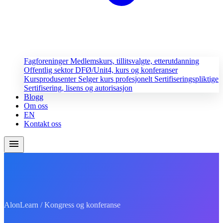
Fagforeninger
Medlemskurs, tillitsvalgte, etterutdanning
Offentlig sektor
DFØ/Unit4, kurs og konferanser
Kursprodusenter
Selger kurs profesjonelt
Sertifiseringspliktige
Sertifisering, lisens og autorisasjon
Blogg
Om oss
EN
Kontakt oss
menu
AlonLearn / Kongress og konferanse