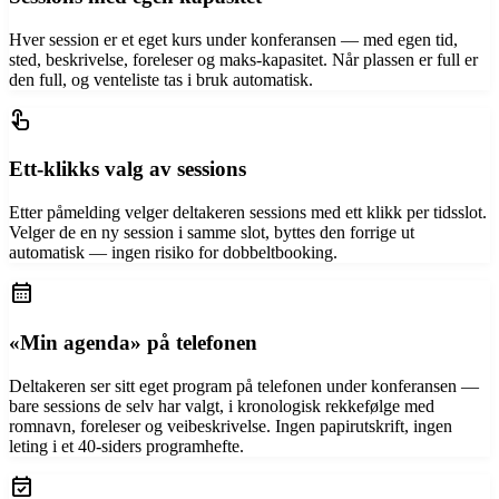
Hver session er et eget kurs under konferansen — med egen tid,
sted, beskrivelse, foreleser og maks-kapasitet. Når plassen er full er
den full, og venteliste tas i bruk automatisk.
touch_app
Ett-klikks valg av sessions
Etter påmelding velger deltakeren sessions med ett klikk per tidsslot.
Velger de en ny session i samme slot, byttes den forrige ut
automatisk — ingen risiko for dobbeltbooking.
calendar_month
«Min agenda» på telefonen
Deltakeren ser sitt eget program på telefonen under konferansen —
bare sessions de selv har valgt, i kronologisk rekkefølge med
romnavn, foreleser og veibeskrivelse. Ingen papirutskrift, ingen
leting i et 40-siders programhefte.
event_available