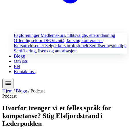
Fagforeninger
Medlemskurs, tillitsvalgte, etterutdanning
Offentlig sektor
DFØ/Unit4, kurs og konferanser
Kursprodusenter
Selger kurs profesjonelt
Sertifiseringspliktige
Sertifisering, lisens og autorisasjon
Blogg
Om oss
EN
Kontakt oss
menu
Hjem
/
Blogg
/
Podcast
Podcast
Hvorfor trenger vi et felles språk for
kompetanse? Stig Elsfjordstrand i
Lederpodden