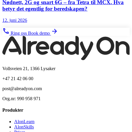
Nødnett, 2G og snart 6G – fra Tetra til MCX. Hva
betyr det egentlig for beredskapen?
12. juni 2026
phone
arrow_forward
Ring oss
Book demo
Vollsveien 21, 1366 Lysaker
+47 21 42 06 00
post@alreadyon.com
Org.nr: 990 958 971
Produkter
AlonLearn
AlonSkills