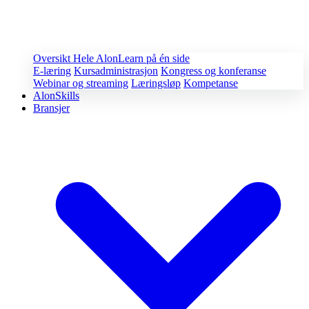
Oversikt
Hele AlonLearn på én side
E-læring
Kursadministrasjon
Kongress og konferanse
Webinar og streaming
Læringsløp
Kompetanse
AlonSkills
Bransjer