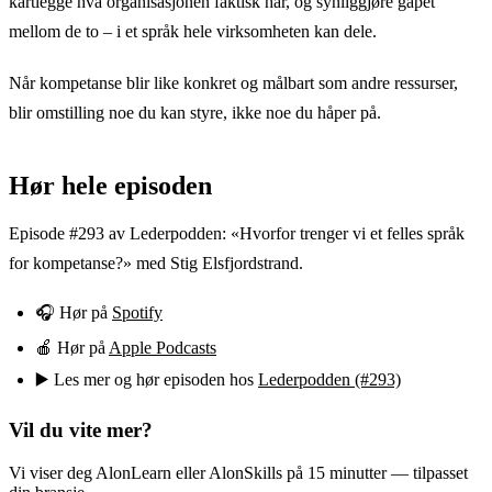
kartlegge hva organisasjonen faktisk har, og synliggjøre gapet
mellom de to – i et språk hele virksomheten kan dele.
Når kompetanse blir like konkret og målbart som andre ressurser,
blir omstilling noe du kan styre, ikke noe du håper på.
Hør hele episoden
Episode #293 av Lederpodden: «Hvorfor trenger vi et felles språk
for kompetanse?» med Stig Elsfjordstrand.
🎧 Hør på
Spotify
🍎 Hør på
Apple Podcasts
▶️ Les mer og hør episoden hos
Lederpodden (#293)
Vil du vite mer?
Vi viser deg AlonLearn eller AlonSkills på 15 minutter — tilpasset