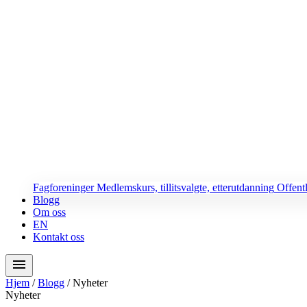
Fagforeninger
Medlemskurs, tillitsvalgte, etterutdanning
Offent
Blogg
Om oss
EN
Kontakt oss
menu
Hjem
/
Blogg
/
Nyheter
Nyheter