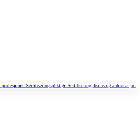
 profesjonelt
Sertifiseringspliktige
Sertifisering, lisens og autorisasjon