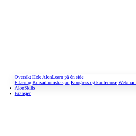
Oversikt
Hele AlonLearn på én side
E-læring
Kursadministrasjon
Kongress og konferanse
Webinar 
AlonSkills
Bransjer