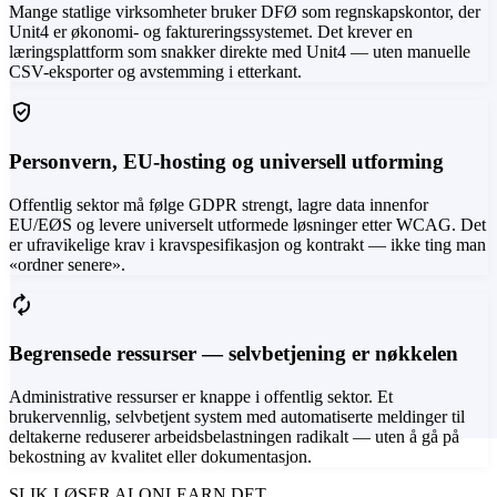
Mange statlige virksomheter bruker DFØ som regnskapskontor, der
Unit4 er økonomi- og faktureringssystemet. Det krever en
læringsplattform som snakker direkte med Unit4 — uten manuelle
CSV-eksporter og avstemming i etterkant.
verified_user
Personvern, EU-hosting og universell utforming
Offentlig sektor må følge GDPR strengt, lagre data innenfor
EU/EØS og levere universelt utformede løsninger etter WCAG. Det
er ufravikelige krav i kravspesifikasjon og kontrakt — ikke ting man
«ordner senere».
autorenew
Begrensede ressurser — selvbetjening er nøkkelen
Administrative ressurser er knappe i offentlig sektor. Et
brukervennlig, selvbetjent system med automatiserte meldinger til
deltakerne reduserer arbeidsbelastningen radikalt — uten å gå på
bekostning av kvalitet eller dokumentasjon.
SLIK LØSER ALONLEARN DET