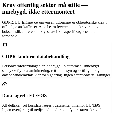
Krav offentlig sektor må stille —
innebygd, ikke ettermontert
GDPR, EU-lagring og universell utforming er obligatoriske krav i
offentlige anskaffelser. AlonLearn leverer alt det krever ut av
boksen, slik at dere kan krysse av i kravspesifikasjonen uten
forbehold.
shield
GDPR-konform databehandling
Personvernforordningen er innebygd i plattformen. Innebygd
samtykkeflyt, dataminimering, rett til innsyn og sletting — og
databehandleravtale klar for signering. Ingen ettermonterte løsninger.
cloud_done
Data lagret i EU/EØS
All deltaker- og kursdata lagres i datasenter innenfor EU/EØS.
Ingen overføring til tredjeland — dere oppfyller statens krav til