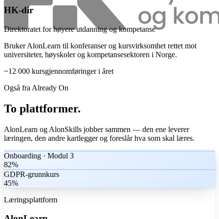
HK-dir
Direktoratet for høyere utdanning og kompetanse
Bruker AlonLearn til konferanser og kursvirksomhet rettet mot
universiteter, høyskoler og kompetansesektoren i Norge.
~12 000
kursgjennomføringer i året
Også fra Already On
To plattformer.
Én kompetansestrategi.
AlonLearn og AlonSkills jobber sammen — den ene leverer
læringen, den andre kartlegger og foreslår hva som skal læres.
Onboarding · Modul 3
82%
GDPR-grunnkurs
45%
Læringsplattform
AlonLearn