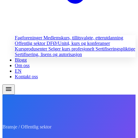
Fagforeninger
Medlemskurs, tillitsvalgte, etterutdanning
Offentlig sektor
DFØ/Unit4, kurs og konferanser
Kursprodusenter
Selger kurs profesjonelt
Sertifiseringspliktige
Sertifisering, lisens og autorisasjon
Blogg
Om oss
EN
Kontakt oss
menu
Bransje / Offentlig sektor