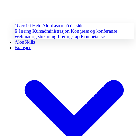
Oversikt
Hele AlonLearn på én side
E-læring
Kursadministrasjon
Kongress og konferanse
Webinar og streaming
Læringsløp
Kompetanse
AlonSkills
Bransjer