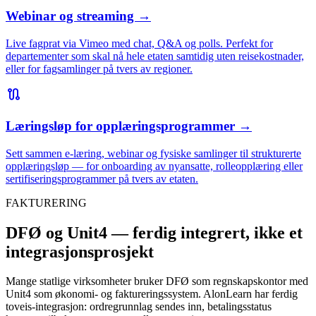
Webinar og streaming
→
Live fagprat via Vimeo med chat, Q&A og polls. Perfekt for
departementer som skal nå hele etaten samtidig uten reisekostnader,
eller for fagsamlinger på tvers av regioner.
route
Læringsløp for opplæringsprogrammer
→
Sett sammen e-læring, webinar og fysiske samlinger til strukturerte
opplæringsløp — for onboarding av nyansatte, rolleopplæring eller
sertifiseringsprogrammer på tvers av etaten.
FAKTURERING
DFØ og Unit4 — ferdig integrert, ikke et
integrasjonsprosjekt
Mange statlige virksomheter bruker DFØ som regnskapskontor med
Unit4 som økonomi- og faktureringssystem. AlonLearn har ferdig
toveis-integrasjon: ordregrunnlag sendes inn, betalingsstatus