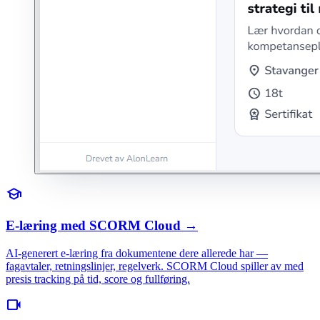
school
E-læring med SCORM Cloud
→
AI-generert e-læring fra dokumentene dere allerede har —
fagavtaler, retningslinjer, regelverk. SCORM Cloud spiller av med
presis tracking på tid, score og fullføring.
videocam