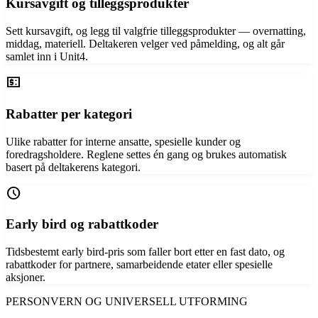
Kursavgift og tilleggsprodukter
Sett kursavgift, og legg til valgfrie tilleggsprodukter — overnatting,
middag, materiell. Deltakeren velger ved påmelding, og alt går
samlet inn i Unit4.
price_change
Rabatter per kategori
Ulike rabatter for interne ansatte, spesielle kunder og
foredragsholdere. Reglene settes én gang og brukes automatisk
basert på deltakerens kategori.
schedule
Early bird og rabattkoder
Tidsbestemt early bird-pris som faller bort etter en fast dato, og
rabattkoder for partnere, samarbeidende etater eller spesielle
aksjoner.
PERSONVERN OG UNIVERSELL UTFORMING