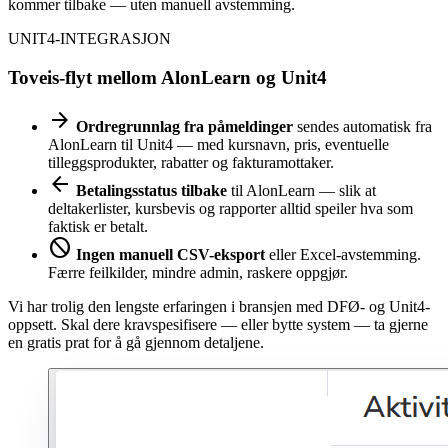
kommer tilbake — uten manuell avstemming.
UNIT4-INTEGRASJON
Toveis-flyt mellom AlonLearn og Unit4
arrow_forward
Ordregrunnlag fra påmeldinger
sendes automatisk fra
AlonLearn til Unit4 — med kursnavn, pris, eventuelle
tilleggsprodukter, rabatter og fakturamottaker.
arrow_back
Betalingsstatus tilbake
til AlonLearn — slik at
deltakerlister, kursbevis og rapporter alltid speiler hva som
faktisk er betalt.
block
Ingen manuell CSV-eksport
eller Excel-avstemming.
Færre feilkilder, mindre admin, raskere oppgjør.
Vi har trolig den lengste erfaringen i bransjen med DFØ- og Unit4-
oppsett. Skal dere kravspesifisere — eller bytte system — ta gjerne
en gratis prat for å gå gjennom detaljene.