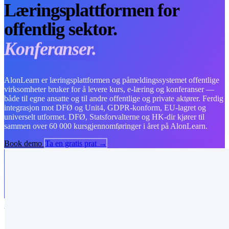
Læringsplattformen for
offentlig sektor.
Opplæring.
AlonLearn er læringsplattformen og påmeldingssystemet offentlige
virksomheter bruker for å levere kurs, e-læring og konferanser —
både til egne ansatte og til andre offentlige og private aktører. Ferdig
integrasjon mot DFØ og Unit4, GDPR-konform, EU-lagret og
universelt utformet. DFØ, Statsforvalterne og HK-dir kjører til
sammen over 60 000 kursgjennomføringer i året på AlonLearn.
Book demo
Ta en gratis prat →
UTFORDRINGER