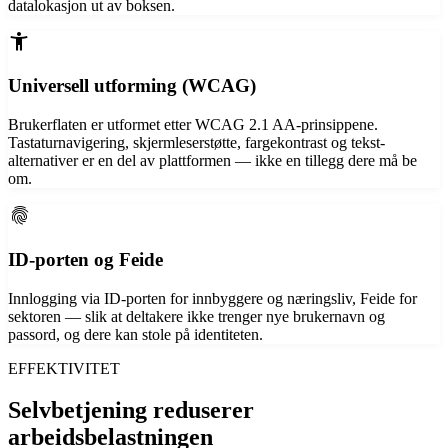
datalokasjon ut av boksen.
accessibility_new
Universell utforming (WCAG)
Brukerflaten er utformet etter WCAG 2.1 AA-prinsippene.
Tastaturnavigering, skjermleserstøtte, fargekontrast og tekst-
alternativer er en del av plattformen — ikke en tillegg dere må be
om.
fingerprint
ID-porten og Feide
Innlogging via ID-porten for innbyggere og næringsliv, Feide for
sektoren — slik at deltakere ikke trenger nye brukernavn og
passord, og dere kan stole på identiteten.
EFFEKTIVITET
Selvbetjening reduserer
arbeidsbelastningen