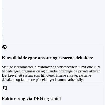
Slik ser kurshverdagen ut i offentlig
sektor i dag
Statlige virksomheter, direktorater og statsforvaltere har en bredere
oppgaveportefølje enn de fleste — kurs til egne ansatte, konferanser
åpne for andre etater og næringsliv, og fakturering via DFØ. På
toppen kommer GDPR, universell utforming og knappe
administrative ressurser. Fire utfordringer går igjen før AlonLearn er
på plass.
public
Kurs til både egne ansatte og eksterne deltakere
Statlige virksomheter, direktorater og statsforvaltere tilbyr ofte kurs
til både egen organisasjon og til andre offentlige og private aktører.
Det krever ett system som håndterer interne ansatte, eksterne
deltakere og fakturerte påmeldinger i samme arbeidsflyt.
receipt_long
Fakturering via DFØ og Unit4