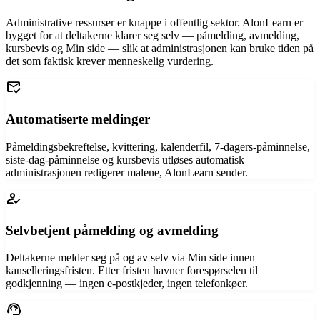
Administrative ressurser er knappe i offentlig sektor. AlonLearn er
bygget for at deltakerne klarer seg selv — påmelding, avmelding,
kursbevis og Min side — slik at administrasjonen kan bruke tiden på
det som faktisk krever menneskelig vurdering.
mark_email_read
Automatiserte meldinger
Påmeldingsbekreftelse, kvittering, kalenderfil, 7-dagers-påminnelse,
siste-dag-påminnelse og kursbevis utløses automatisk —
administrasjonen redigerer malene, AlonLearn sender.
how_to_reg
Selvbetjent påmelding og avmelding
Deltakerne melder seg på og av selv via Min side innen
kanselleringsfristen. Etter fristen havner forespørselen til
godkjenning — ingen e-postkjeder, ingen telefonkøer.
support_agent