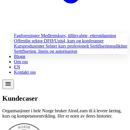
Fagforeninger
Medlemskurs, tillitsvalgte, etterutdanning
Offentlig sektor
DFØ/Unit4, kurs og konferanser
Kursprodusenter
Selger kurs profesjonelt
Sertifiseringspliktige
Sertifisering, lisens og autorisasjon
Blogg
Om oss
EN
Kontakt oss
menu
Kundecaser
Organisasjoner i hele Norge bruker AlonLearn til å levere læring,
kurs og kompetanseutvikling. Her er noen av deres historier.