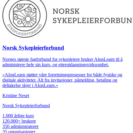
Norsk Sykepleierforbund
Norges største fagforbund for sykepleiere bruker AlonLearn til å
administrere hele sin kurs- og etterutdanningsvirksomhet.
«AlonLearn støtter våre forretningsprosesser for både fysiske og
digitale aktiviteter. Alt fra invitasjoner, påmelding, betaling og
deltakelse skjer i AlonLearn.»
Kristine Neset
Norsk Sykepleierforbund
1.000
årlige kurs
120.000+
brukere
350
administratorer
35
organisasjoner