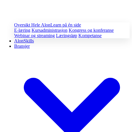
Oversikt
Hele AlonLearn på én side
E-læring
Kursadministrasjon
Kongress og konferanse
Webinar og streaming
Læringsløp
Kompetanse
AlonSkills
Bransjer