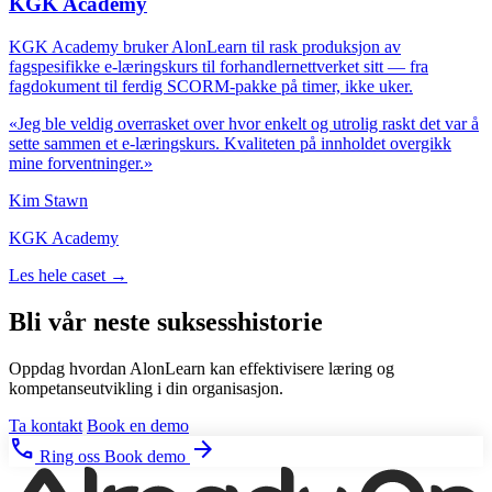
KGK Academy
KGK Academy bruker AlonLearn til rask produksjon av
fagspesifikke e-læringskurs til forhandlernettverket sitt — fra
fagdokument til ferdig SCORM-pakke på timer, ikke uker.
«Jeg ble veldig overrasket over hvor enkelt og utrolig raskt det var å
sette sammen et e-læringskurs. Kvaliteten på innholdet overgikk
mine forventninger.»
Kim Stawn
KGK Academy
Les hele caset →
Bli vår neste suksesshistorie
Oppdag hvordan AlonLearn kan effektivisere læring og
kompetanseutvikling i din organisasjon.
Ta kontakt
Book en demo
phone
arrow_forward
Ring oss
Book demo