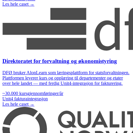
Les hele caset →
Direktoratet for forvaltning og økonomistyring
DFØ bruker AlonLearn som læringsplattform for statsforvaltningen.
Plattformen leverer kurs og opplæring til departementer og etater
over hele landet — med ferdig Unit4-integrasjon for fakturering.
~30.000
kursgjennomføringer/år
Unit4
fakturaintegrasjon
Les hele caset →