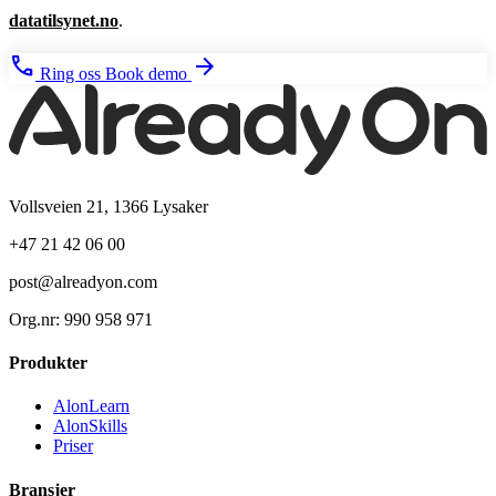
datatilsynet.no
.
phone
arrow_forward
Ring oss
Book demo
Vollsveien 21, 1366 Lysaker
+47 21 42 06 00
post@alreadyon.com
Org.nr: 990 958 971
Produkter
AlonLearn
AlonSkills
Priser
Bransjer