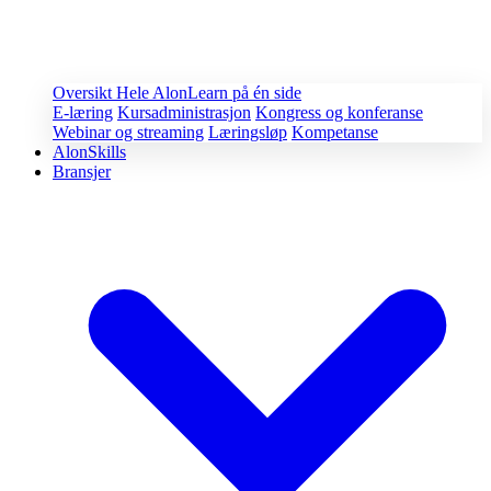
Oversikt
Hele AlonLearn på én side
E-læring
Kursadministrasjon
Kongress og konferanse
Webinar og streaming
Læringsløp
Kompetanse
AlonSkills
Bransjer