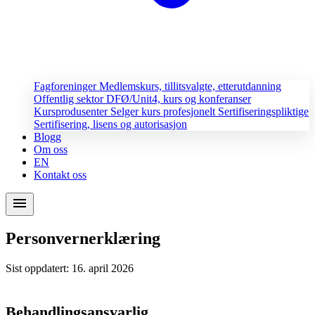
Fagforeninger
Medlemskurs, tillitsvalgte, etterutdanning
Offentlig sektor
DFØ/Unit4, kurs og konferanser
Kursprodusenter
Selger kurs profesjonelt
Sertifiseringspliktige
Sertifisering, lisens og autorisasjon
Blogg
Om oss
EN
Kontakt oss
menu
Personvernerklæring
Sist oppdatert: 16. april 2026
Behandlingsansvarlig