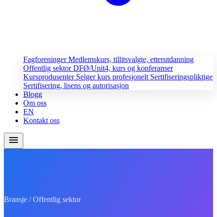
Fagforeninger
Medlemskurs, tillitsvalgte, etterutdanning
Offentlig sektor
DFØ/Unit4, kurs og konferanser
Kursprodusenter
Selger kurs profesjonelt
Sertifiseringspliktige
Sertifisering, lisens og autorisasjon
Blogg
Om oss
EN
Kontakt oss
menu
Bransje / Offentlig sektor