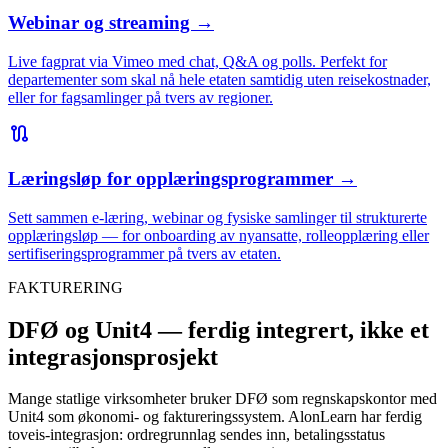
Webinar og streaming
→
Live fagprat via Vimeo med chat, Q&A og polls. Perfekt for
departementer som skal nå hele etaten samtidig uten reisekostnader,
eller for fagsamlinger på tvers av regioner.
route
Læringsløp for opplæringsprogrammer
→
Sett sammen e-læring, webinar og fysiske samlinger til strukturerte
opplæringsløp — for onboarding av nyansatte, rolleopplæring eller
sertifiseringsprogrammer på tvers av etaten.
FAKTURERING
DFØ og Unit4 — ferdig integrert, ikke et
integrasjonsprosjekt
Mange statlige virksomheter bruker DFØ som regnskapskontor med
Unit4 som økonomi- og faktureringssystem. AlonLearn har ferdig
toveis-integrasjon: ordregrunnlag sendes inn, betalingsstatus