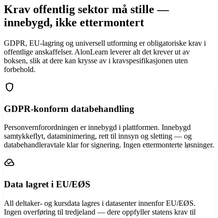
Krav offentlig sektor må stille —
innebygd, ikke ettermontert
GDPR, EU-lagring og universell utforming er obligatoriske krav i
offentlige anskaffelser. AlonLearn leverer alt det krever ut av
boksen, slik at dere kan krysse av i kravspesifikasjonen uten
forbehold.
shield
GDPR-konform databehandling
Personvernforordningen er innebygd i plattformen. Innebygd
samtykkeflyt, dataminimering, rett til innsyn og sletting — og
databehandleravtale klar for signering. Ingen ettermonterte løsninger.
cloud_done
Data lagret i EU/EØS
All deltaker- og kursdata lagres i datasenter innenfor EU/EØS.
Ingen overføring til tredjeland — dere oppfyller statens krav til