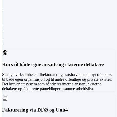
Slik ser kurshverdagen ut i offentlig
sektor i dag
Statlige virksomheter, direktorater og statsforvaltere har en bredere
oppgaveportefølje enn de fleste — kurs til egne ansatte, konferanser
åpne for andre etater og næringsliv, og fakturering via DFØ. På
toppen kommer GDPR, universell utforming og knappe
administrative ressurser. Fire utfordringer går igjen før AlonLearn er
på plass.
public
Kurs til både egne ansatte og eksterne deltakere
Statlige virksomheter, direktorater og statsforvaltere tilbyr ofte kurs
til både egen organisasjon og til andre offentlige og private aktører.
Det krever ett system som håndterer interne ansatte, eksterne
deltakere og fakturerte påmeldinger i samme arbeidsflyt.
receipt_long
Fakturering via DFØ og Unit4