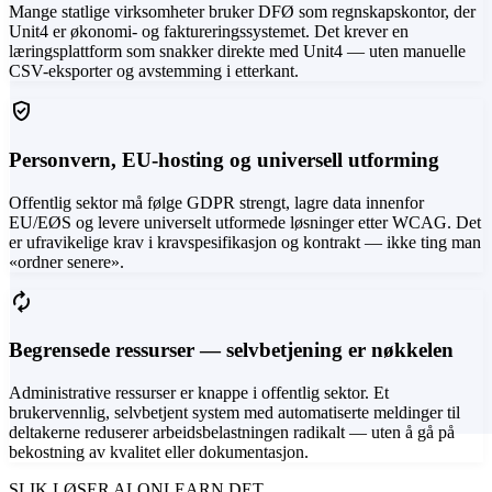
Mange statlige virksomheter bruker DFØ som regnskapskontor, der
Unit4 er økonomi- og faktureringssystemet. Det krever en
læringsplattform som snakker direkte med Unit4 — uten manuelle
CSV-eksporter og avstemming i etterkant.
verified_user
Personvern, EU-hosting og universell utforming
Offentlig sektor må følge GDPR strengt, lagre data innenfor
EU/EØS og levere universelt utformede løsninger etter WCAG. Det
er ufravikelige krav i kravspesifikasjon og kontrakt — ikke ting man
«ordner senere».
autorenew
Begrensede ressurser — selvbetjening er nøkkelen
Administrative ressurser er knappe i offentlig sektor. Et
brukervennlig, selvbetjent system med automatiserte meldinger til
deltakerne reduserer arbeidsbelastningen radikalt — uten å gå på
bekostning av kvalitet eller dokumentasjon.
SLIK LØSER ALONLEARN DET