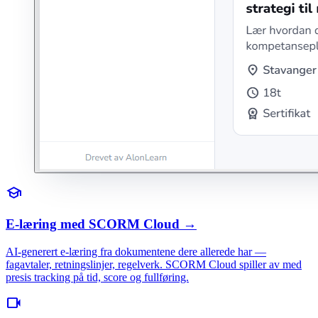
school
E-læring med SCORM Cloud
→
AI-generert e-læring fra dokumentene dere allerede har —
fagavtaler, retningslinjer, regelverk. SCORM Cloud spiller av med
presis tracking på tid, score og fullføring.
videocam