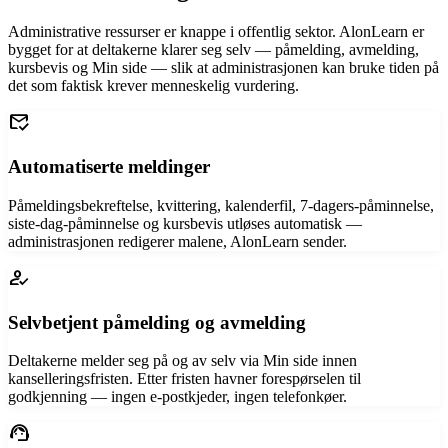
Administrative ressurser er knappe i offentlig sektor. AlonLearn er
bygget for at deltakerne klarer seg selv — påmelding, avmelding,
kursbevis og Min side — slik at administrasjonen kan bruke tiden på
det som faktisk krever menneskelig vurdering.
mark_email_read
Automatiserte meldinger
Påmeldingsbekreftelse, kvittering, kalenderfil, 7-dagers-påminnelse,
siste-dag-påminnelse og kursbevis utløses automatisk —
administrasjonen redigerer malene, AlonLearn sender.
how_to_reg
Selvbetjent påmelding og avmelding
Deltakerne melder seg på og av selv via Min side innen
kanselleringsfristen. Etter fristen havner forespørselen til
godkjenning — ingen e-postkjeder, ingen telefonkøer.
support_agent