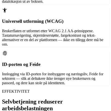
datalokasjon ut av boksen.
accessibility_new
Universell utforming (WCAG)
Brukerflaten er utformet etter WCAG 2.1 AA-prinsippene.
Tastaturnavigering, skjermleserstøtte, fargekontrast og tekst-
alternativer er en del av plattformen — ikke en tillegg dere må be
om.
fingerprint
ID-porten og Feide
Innlogging via ID-porten for innbyggere og næringsliv, Feide for
sektoren — slik at deltakere ikke trenger nye brukernavn og
passord, og dere kan stole på identiteten.
EFFEKTIVITET
Selvbetjening reduserer
arbeidsbelastningen