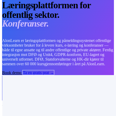
Læringsplattformen for
offentlig sektor.
Opplæring.
AlonLearn er læringsplattformen og påmeldingssystemet offentlige
virksomheter bruker for å levere kurs, e-læring og konferanser —
både til egne ansatte og til andre offentlige og private aktører. Ferdig
integrasjon mot DFØ og Unit4, GDPR-konform, EU-lagret og
universelt utformet. DFØ, Statsforvalterne og HK-dir kjører til
sammen over 60 000 kursgjennomføringer i året på AlonLearn.
Book demo
Ta en gratis prat →
UTFORDRINGER