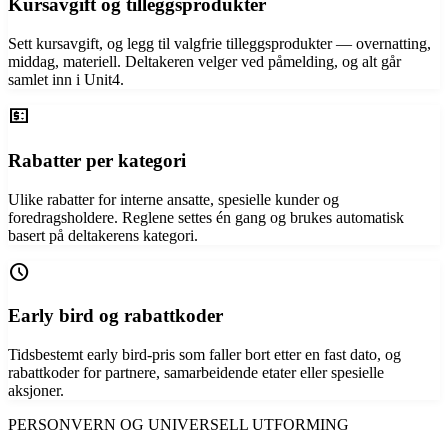
Kursavgift og tilleggsprodukter
Sett kursavgift, og legg til valgfrie tilleggsprodukter — overnatting,
middag, materiell. Deltakeren velger ved påmelding, og alt går
samlet inn i Unit4.
price_change
Rabatter per kategori
Ulike rabatter for interne ansatte, spesielle kunder og
foredragsholdere. Reglene settes én gang og brukes automatisk
basert på deltakerens kategori.
schedule
Early bird og rabattkoder
Tidsbestemt early bird-pris som faller bort etter en fast dato, og
rabattkoder for partnere, samarbeidende etater eller spesielle
aksjoner.
PERSONVERN OG UNIVERSELL UTFORMING