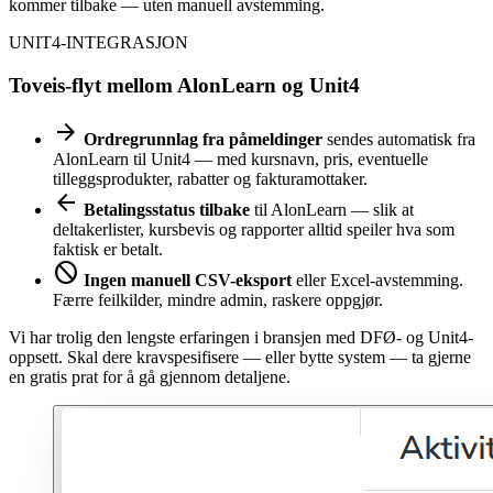
kommer tilbake — uten manuell avstemming.
UNIT4-INTEGRASJON
Toveis-flyt mellom AlonLearn og Unit4
arrow_forward
Ordregrunnlag fra påmeldinger
sendes automatisk fra
AlonLearn til Unit4 — med kursnavn, pris, eventuelle
tilleggsprodukter, rabatter og fakturamottaker.
arrow_back
Betalingsstatus tilbake
til AlonLearn — slik at
deltakerlister, kursbevis og rapporter alltid speiler hva som
faktisk er betalt.
block
Ingen manuell CSV-eksport
eller Excel-avstemming.
Færre feilkilder, mindre admin, raskere oppgjør.
Vi har trolig den lengste erfaringen i bransjen med DFØ- og Unit4-
oppsett. Skal dere kravspesifisere — eller bytte system — ta gjerne
en gratis prat for å gå gjennom detaljene.