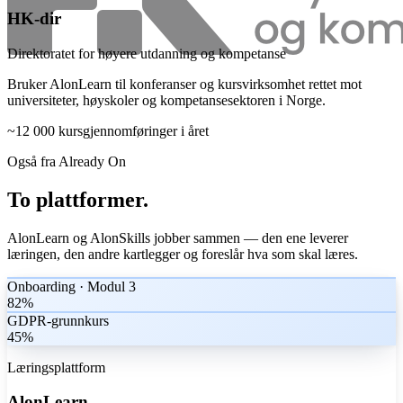
HK-dir
Direktoratet for høyere utdanning og kompetanse
Bruker AlonLearn til konferanser og kursvirksomhet rettet mot
universiteter, høyskoler og kompetansesektoren i Norge.
~12 000
kursgjennomføringer i året
Også fra Already On
To plattformer.
Én kompetansestrategi.
AlonLearn og AlonSkills jobber sammen — den ene leverer
læringen, den andre kartlegger og foreslår hva som skal læres.
Onboarding · Modul 3
82%
GDPR-grunnkurs
45%
Læringsplattform
AlonLearn