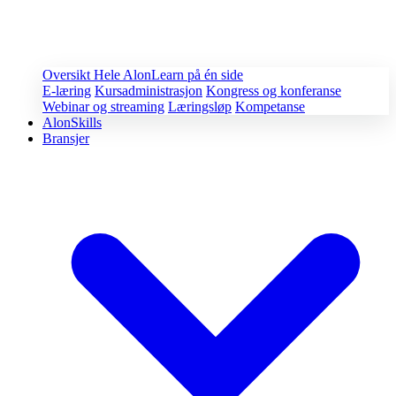
Oversikt
Hele AlonLearn på én side
E-læring
Kursadministrasjon
Kongress og konferanse
Webinar og streaming
Læringsløp
Kompetanse
AlonSkills
Bransjer