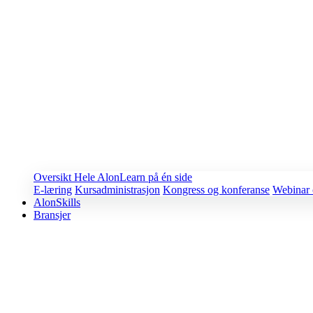
Oversikt
Hele AlonLearn på én side
E-læring
Kursadministrasjon
Kongress og konferanse
Webinar 
AlonSkills
Bransjer