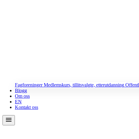
Fagforeninger
Medlemskurs, tillitsvalgte, etterutdanning
Offent
Blogg
Om oss
EN
Kontakt oss
menu