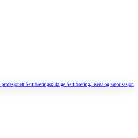
 profesjonelt
Sertifiseringspliktige
Sertifisering, lisens og autorisasjon