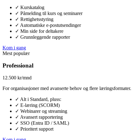
✓
Kurskatalog
✓
Påmelding til kurs og seminarer
✓
Rettighetsstyring
✓
Automatiske e-postutsendinger
✓
Min side for deltakere
✓
Grunnleggende rapporter
Kom i gang
Mest populær
Professional
12.500
kr/mnd
For organisasjoner med avanserte behov og flere læringsformater.
✓
Alt i Standard, pluss:
✓
E-læring (SCORM)
✓
Webinarer og streaming
✓
Avansert rapportering
✓
SSO (Entra ID / SAML)
✓
Prioritert support
Kom i gang