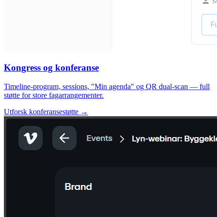
Kongress og konferanse
Timeline-program, sessions, "Min agenda" og QR dual-scan — full
støtte for store fagarrangementer.
Utforsk konferansestøtte →