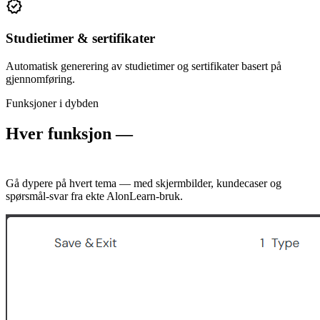
verified
Studietimer & sertifikater
Automatisk generering av studietimer og sertifikater basert på
gjennomføring.
Funksjoner i dybden
Hver funksjon —
forklart på sin egen
side.
Gå dypere på hvert tema — med skjermbilder, kundecaser og
spørsmål-svar fra ekte AlonLearn-bruk.