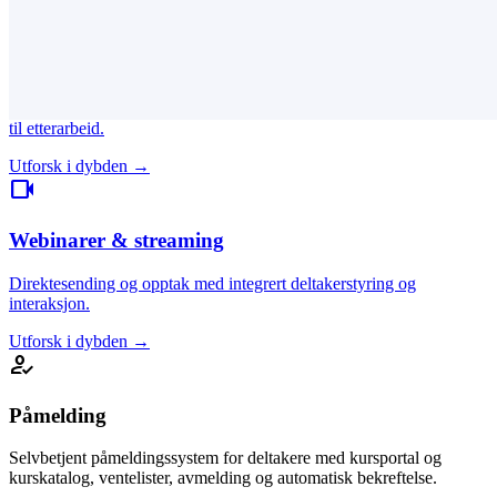
event
Konferanseadministrasjon
Fysiske kurs og konferanser med full administrasjon, fra planlegging
til etterarbeid.
Utforsk i dybden →
videocam
Webinarer & streaming
Direktesending og opptak med integrert deltakerstyring og
interaksjon.
Utforsk i dybden →
how_to_reg
Påmelding
Selvbetjent påmeldingssystem for deltakere med kursportal og
kurskatalog, ventelister, avmelding og automatisk bekreftelse.