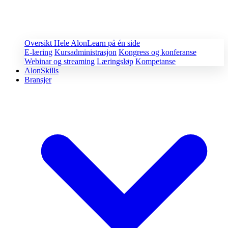
Oversikt
Hele AlonLearn på én side
E-læring
Kursadministrasjon
Kongress og konferanse
Webinar og streaming
Læringsløp
Kompetanse
AlonSkills
Bransjer