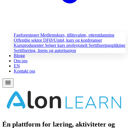
Fagforeninger
Medlemskurs, tillitsvalgte, etterutdanning
Offentlig sektor
DFØ/Unit4, kurs og konferanser
Kursprodusenter
Selger kurs profesjonelt
Sertifiseringspliktige
Sertifisering, lisens og autorisasjon
Blogg
Om oss
EN
Kontakt oss
menu
Én plattform for læring, aktiviteter og