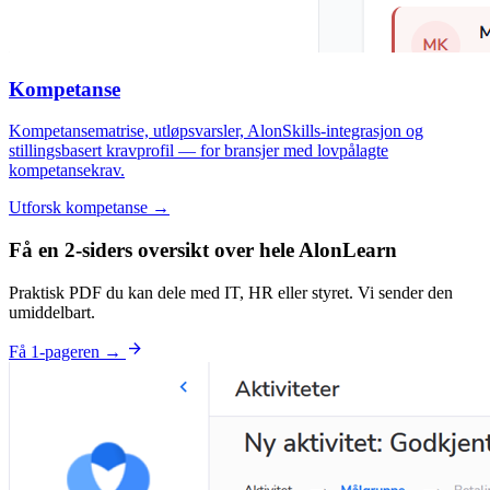
Kompetanse
Kompetansematrise, utløpsvarsler, AlonSkills-integrasjon og
stillingsbasert kravprofil — for bransjer med lovpålagte
kompetansekrav.
Utforsk kompetanse →
Få en 2-siders oversikt over hele AlonLearn
Praktisk PDF du kan dele med IT, HR eller styret. Vi sender den
umiddelbart.
arrow_forward
Få 1-pageren →