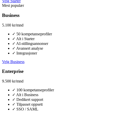
Velg Starter
Mest populær
Business
5.100
kr/mnd
✓
50 kompetanseprofiler
✓
Alt i Starter
✓
AI-stillingsannonser
✓
Avansert analyse
✓
Integrasjoner
Velg Business
Enterprise
9.500
kr/mnd
✓
100 kompetanseprofiler
✓
Alt i Business
✓
Dedikert support
✓
Tilpasset oppsett
✓
SSO / SAML