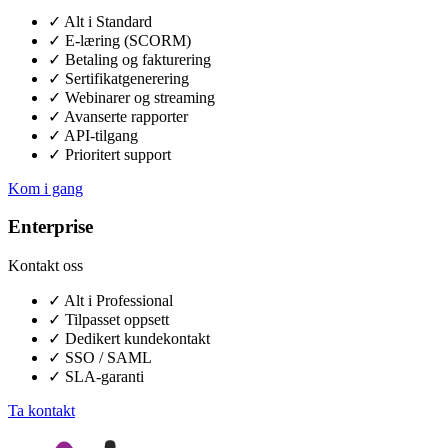
✓
Alt i Standard
✓
E-læring (SCORM)
✓
Betaling og fakturering
✓
Sertifikatgenerering
✓
Webinarer og streaming
✓
Avanserte rapporter
✓
API-tilgang
✓
Prioritert support
Kom i gang
Enterprise
Kontakt oss
✓
Alt i Professional
✓
Tilpasset oppsett
✓
Dedikert kundekontakt
✓
SSO / SAML
✓
SLA-garanti
Ta kontakt