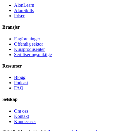
AlonLearn
AlonSkills
Priser
Bransjer
Fagforeninger
Offentlig sektor
Kursprodusenter
Sertifiseringspliktige
Ressurser
Blogg
Podcast
FAQ
Selskap
Om oss
Kontakt
Kundecaser