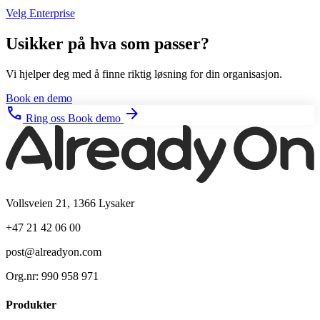
Velg Enterprise
Usikker på hva som passer?
Vi hjelper deg med å finne riktig løsning for din organisasjon.
Book en demo
phone
arrow_forward
Ring oss
Book demo
Vollsveien 21, 1366 Lysaker
+47 21 42 06 00
post@alreadyon.com
Org.nr: 990 958 971
Produkter