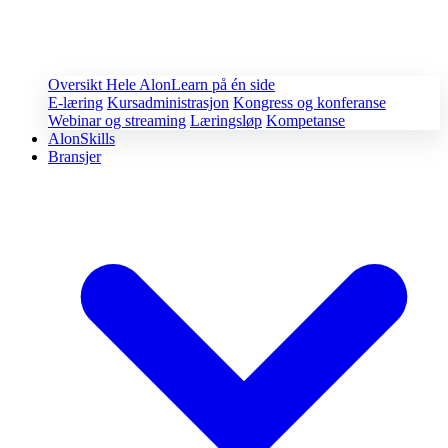
Oversikt
Hele AlonLearn på én side
E-læring
Kursadministrasjon
Kongress og konferanse
Webinar og streaming
Læringsløp
Kompetanse
AlonSkills
Bransjer