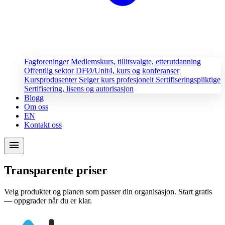
Fagforeninger
Medlemskurs, tillitsvalgte, etterutdanning
Offentlig sektor
DFØ/Unit4, kurs og konferanser
Kursprodusenter
Selger kurs profesjonelt
Sertifiseringspliktige
Sertifisering, lisens og autorisasjon
Blogg
Om oss
EN
Kontakt oss
menu
Transparente priser
Velg produktet og planen som passer din organisasjon. Start gratis
— oppgrader når du er klar.