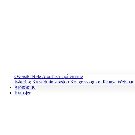
Oversikt
Hele AlonLearn på én side
E-læring
Kursadministrasjon
Kongress og konferanse
Webinar 
AlonSkills
Bransjer