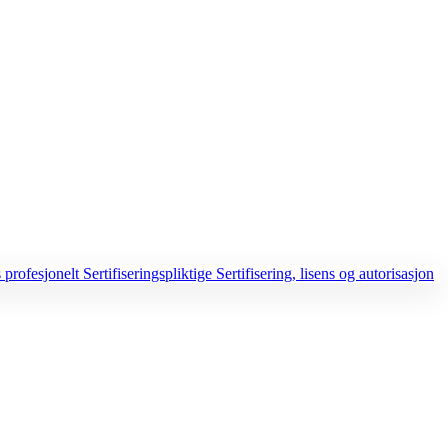
 profesjonelt
Sertifiseringspliktige
Sertifisering, lisens og autorisasjon