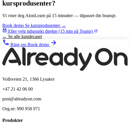
kursprodusenter?
Vi viser deg AlonLearn på 15 minutter — tilpasset din bransje.
Book demo
Se kursprodusenter →
event_available
Eller velg tidspunkt direkte (15 min på Teams)
open_in_new
← Se alle kundecaser
phone
arrow_forward
Ring oss
Book demo
Vollsveien 21, 1366 Lysaker
+47 21 42 06 00
post@alreadyon.com
Org.nr: 990 958 971
Produkter