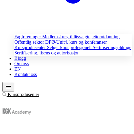
Fagforeninger
Medlemskurs, tillitsvalgte, etterutdanning
Offentlig sektor
DFØ/Unit4, kurs og konferanser
Kursprodusenter
Selger kurs profesjonelt
Sertifiseringspliktige
Sertifisering, lisens og autorisasjon
Blogg
Om oss
EN
Kontakt oss
menu
work
Kursprodusenter