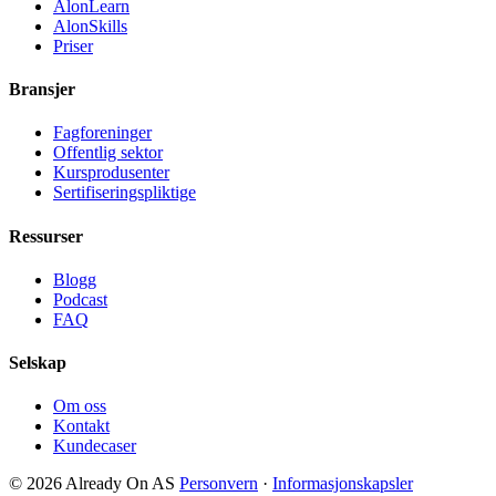
AlonLearn
AlonSkills
Priser
Bransjer
Fagforeninger
Offentlig sektor
Kursprodusenter
Sertifiseringspliktige
Ressurser
Blogg
Podcast
FAQ
Selskap
Om oss
Kontakt
Kundecaser
© 2026 Already On AS
Personvern
·
Informasjonskapsler