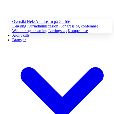
Oversikt
Hele AlonLearn på én side
E-læring
Kursadministrasjon
Kongress og konferanse
Webinar og streaming
Læringsløp
Kompetanse
AlonSkills
Bransjer