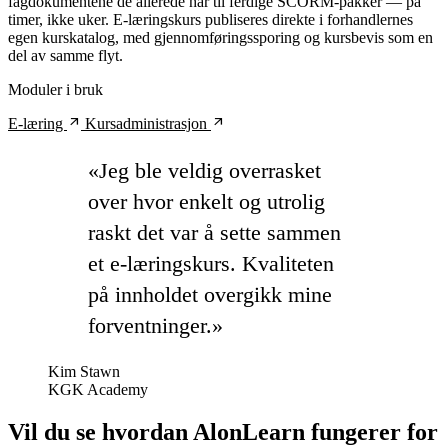
fagdokumentene de allerede har til ferdige SCORM-pakker — på
timer, ikke uker. E-læringskurs publiseres direkte i forhandlernes
egen kurskatalog, med gjennomføringssporing og kursbevis som en
del av samme flyt.
Moduler i bruk
arrow_outward
arrow_outward
E-læring
Kursadministrasjon
«Jeg ble veldig overrasket
over hvor enkelt og utrolig
raskt det var å sette sammen
et e-læringskurs. Kvaliteten
på innholdet overgikk mine
forventninger.»
Kim Stawn
KGK Academy
Vil du se hvordan AlonLearn fungerer for