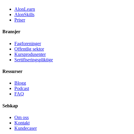
AlonLearn
AlonSkills
Priser
Bransjer
Fagforeninger
Offentlig sektor
Kursprodusenter
Sertifiseringspliktige
Ressurser
Blogg
Podcast
FAQ
Selskap
Om oss
Kontakt
Kundecaser