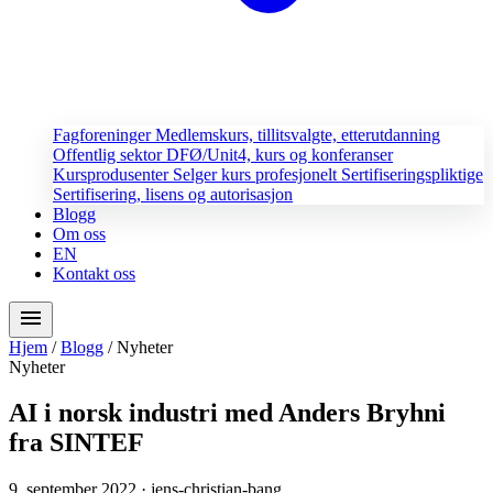
Fagforeninger
Medlemskurs, tillitsvalgte, etterutdanning
Offentlig sektor
DFØ/Unit4, kurs og konferanser
Kursprodusenter
Selger kurs profesjonelt
Sertifiseringspliktige
Sertifisering, lisens og autorisasjon
Blogg
Om oss
EN
Kontakt oss
menu
Hjem
/
Blogg
/
Nyheter
Nyheter
AI i norsk industri med Anders Bryhni
fra SINTEF
9. september 2022
· jens-christian-bang