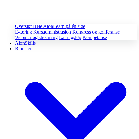
Oversikt
Hele AlonLearn på én side
E-læring
Kursadministrasjon
Kongress og konferanse
Webinar og streaming
Læringsløp
Kompetanse
AlonSkills
Bransjer