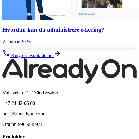
Hvordan kan du administrere e-læring?
2. januar 2026
phone
arrow_forward
Ring oss
Book demo
Vollsveien 21, 1366 Lysaker
+47 21 42 06 00
post@alreadyon.com
Org.nr: 990 958 971
Produkter