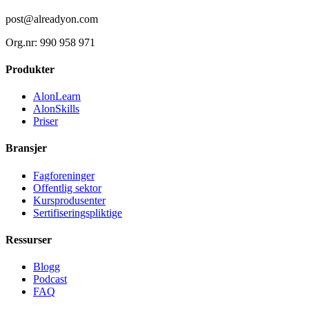
post@alreadyon.com
Org.nr: 990 958 971
Produkter
AlonLearn
AlonSkills
Priser
Bransjer
Fagforeninger
Offentlig sektor
Kursprodusenter
Sertifiseringspliktige
Ressurser
Blogg
Podcast
FAQ