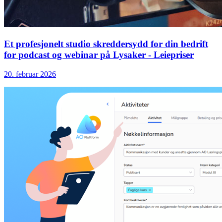
Et profesjonelt studio skreddersydd for din bedrift
for podcast og webinar på Lysaker - Leiepriser
20. februar 2026