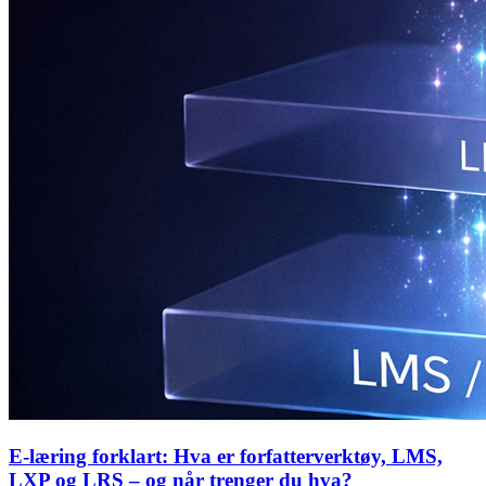
E-læring forklart: Hva er forfatterverktøy, LMS,
LXP og LRS – og når trenger du hva?