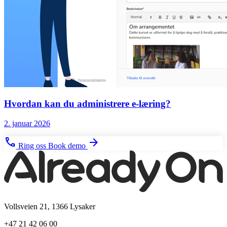
Hvordan kan du administrere e-læring?
2. januar 2026
phone
arrow_forward
Ring oss
Book demo
Vollsveien 21, 1366 Lysaker
+47 21 42 06 00