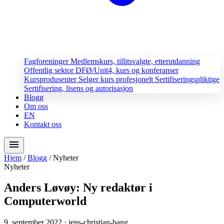
Fagforeninger
Medlemskurs, tillitsvalgte, etterutdanning
Offentlig sektor
DFØ/Unit4, kurs og konferanser
Kursprodusenter
Selger kurs profesjonelt
Sertifiseringspliktige
Sertifisering, lisens og autorisasjon
Blogg
Om oss
EN
Kontakt oss
menu
Hjem
/
Blogg
/
Nyheter
Nyheter
Anders Løvøy: Ny redaktør i
Computerworld
9. september 2022
· jens-christian-bang