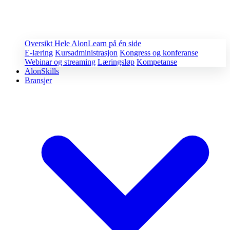
Oversikt
Hele AlonLearn på én side
E-læring
Kursadministrasjon
Kongress og konferanse
Webinar og streaming
Læringsløp
Kompetanse
AlonSkills
Bransjer