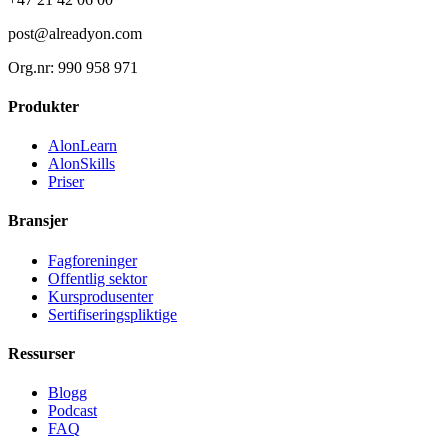
post@alreadyon.com
Org.nr: 990 958 971
Produkter
AlonLearn
AlonSkills
Priser
Bransjer
Fagforeninger
Offentlig sektor
Kursprodusenter
Sertifiseringspliktige
Ressurser
Blogg
Podcast
FAQ