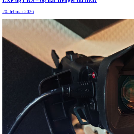
LXP og LRS – og når trenger du hva?
20. februar 2026