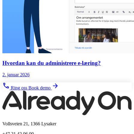
Hvordan kan du administrere e-læring?
2. januar 2026
phone
arrow_forward
Ring oss
Book demo
Vollsveien 21, 1366 Lysaker
+47 21 42 06 00