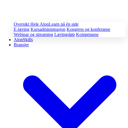
Oversikt
Hele AlonLearn på én side
E-læring
Kursadministrasjon
Kongress og konferanse
Webinar og streaming
Læringsløp
Kompetanse
AlonSkills
Bransjer