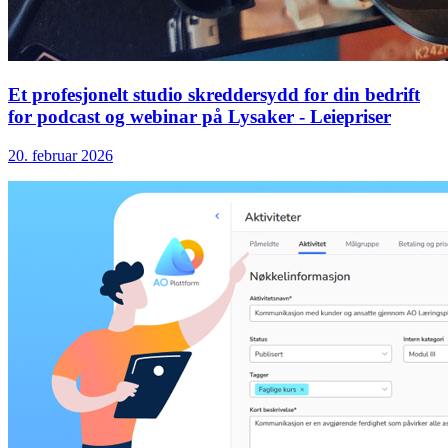
Et profesjonelt studio skreddersydd for din bedrift
for podcast og webinar på Lysaker - Leiepriser
20. februar 2026