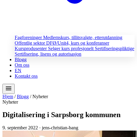
Fagforeninger
Medlemskurs, tillitsvalgte, etterutdanning
Offentlig sektor
DFØ/Unit4, kurs og konferanser
Kursprodusenter
Selger kurs profesjonelt
Sertifiseringspliktige
Sertifisering, lisens og autorisasjon
Blogg
Om oss
EN
Kontakt oss
menu
Hjem
/
Blogg
/
Nyheter
Nyheter
Digitalisering i Sarpsborg kommunen
9. september 2022
· jens-christian-bang