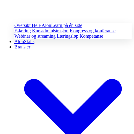
Oversikt
Hele AlonLearn på én side
E-læring
Kursadministrasjon
Kongress og konferanse
Webinar og streaming
Læringsløp
Kompetanse
AlonSkills
Bransjer