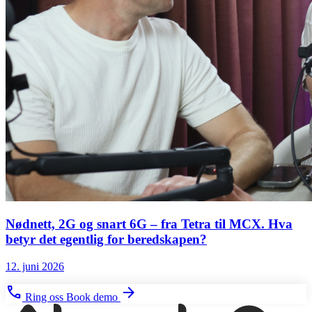
Nødnett, 2G og snart 6G – fra Tetra til MCX. Hva
betyr det egentlig for beredskapen?
12. juni 2026
phone
arrow_forward
Ring oss
Book demo