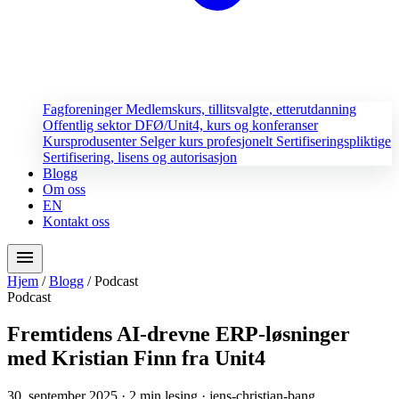
Fagforeninger
Medlemskurs, tillitsvalgte, etterutdanning
Offentlig sektor
DFØ/Unit4, kurs og konferanser
Kursprodusenter
Selger kurs profesjonelt
Sertifiseringspliktige
Sertifisering, lisens og autorisasjon
Blogg
Om oss
EN
Kontakt oss
menu
Hjem
/
Blogg
/
Podcast
Podcast
Fremtidens AI-drevne ERP-løsninger
med Kristian Finn fra Unit4
30. september 2025
· 2 min lesing
· jens-christian-bang