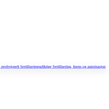
 profesjonelt
Sertifiseringspliktige
Sertifisering, lisens og autorisasjon