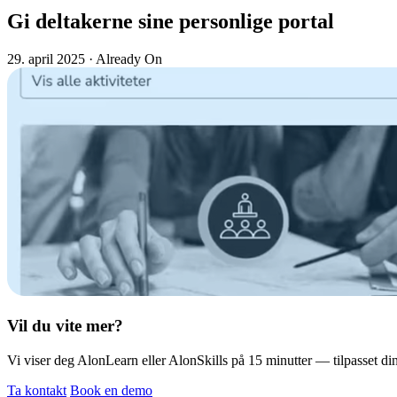
Gi deltakerne sine personlige portal
29. april 2025
· Already On
Vil du vite mer?
Vi viser deg AlonLearn eller AlonSkills på 15 minutter — tilpasset din
Ta kontakt
Book en demo