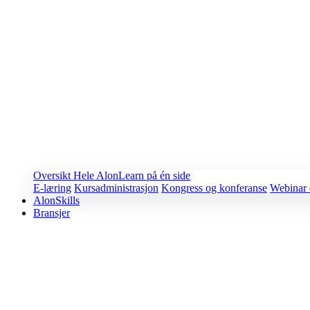
Oversikt
Hele AlonLearn på én side
E-læring
Kursadministrasjon
Kongress og konferanse
Webinar 
AlonSkills
Bransjer