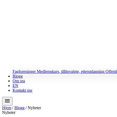
Fagforeninger
Medlemskurs, tillitsvalgte, etterutdanning
Offent
Blogg
Om oss
EN
Kontakt oss
menu
Hjem
/
Blogg
/
Nyheter
Nyheter