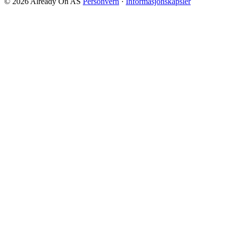
© 2026 Already On AS
Personvern
·
Informasjonskapsler