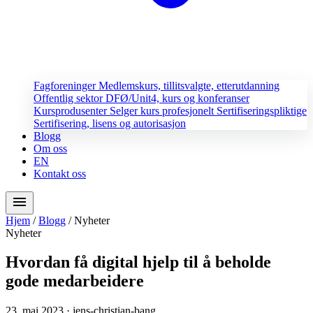
Fagforeninger
Medlemskurs, tillitsvalgte, etterutdanning
Offentlig sektor
DFØ/Unit4, kurs og konferanser
Kursprodusenter
Selger kurs profesjonelt
Sertifiseringspliktige
Sertifisering, lisens og autorisasjon
Blogg
Om oss
EN
Kontakt oss
menu
Hjem
/
Blogg
/
Nyheter
Nyheter
Hvordan få digital hjelp til å beholde
gode medarbeidere
23. mai 2023
· jens-christian-bang