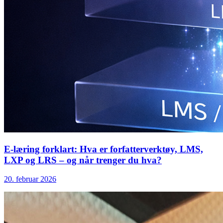
E-læring forklart: Hva er forfatterverktøy, LMS,
LXP og LRS – og når trenger du hva?
20. februar 2026