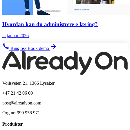
Hvordan kan du administrere e-læring?
2. januar 2026
phone
arrow_forward
Ring oss
Book demo
Vollsveien 21, 1366 Lysaker
+47 21 42 06 00
post@alreadyon.com
Org.nr: 990 958 971
Produkter