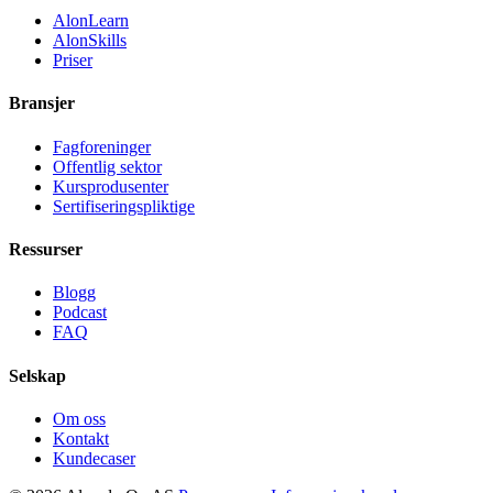
AlonLearn
AlonSkills
Priser
Bransjer
Fagforeninger
Offentlig sektor
Kursprodusenter
Sertifiseringspliktige
Ressurser
Blogg
Podcast
FAQ
Selskap
Om oss
Kontakt
Kundecaser