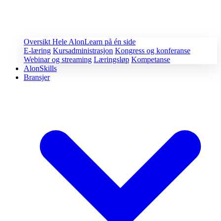
Oversikt
Hele AlonLearn på én side
E-læring
Kursadministrasjon
Kongress og konferanse
Webinar og streaming
Læringsløp
Kompetanse
AlonSkills
Bransjer