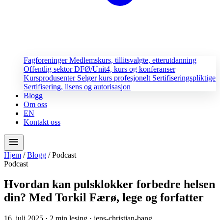
Fagforeninger
Medlemskurs, tillitsvalgte, etterutdanning
Offentlig sektor
DFØ/Unit4, kurs og konferanser
Kursprodusenter
Selger kurs profesjonelt
Sertifiseringspliktige
Sertifisering, lisens og autorisasjon
Blogg
Om oss
EN
Kontakt oss
menu
Hjem
/
Blogg
/
Podcast
Podcast
Hvordan kan pulsklokker forbedre helsen
din? Med Torkil Færø, lege og forfatter
16. juli 2025
· 2 min lesing
· jens-christian-bang