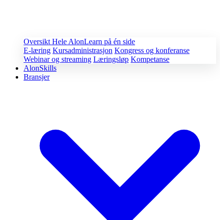
Oversikt
Hele AlonLearn på én side
E-læring
Kursadministrasjon
Kongress og konferanse
Webinar og streaming
Læringsløp
Kompetanse
AlonSkills
Bransjer