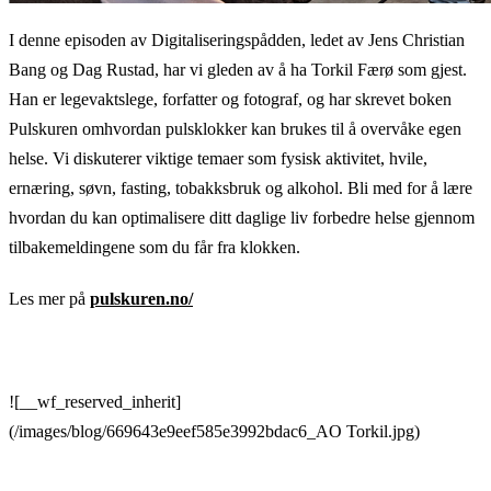
I denne episoden av Digitaliseringspådden, ledet av Jens Christian
Bang og Dag Rustad, har vi gleden av å ha Torkil Færø som gjest.
Han er legevaktslege, forfatter og fotograf, og har skrevet boken
Pulskuren omhvordan pulsklokker kan brukes til å overvåke egen
helse. Vi diskuterer viktige temaer som fysisk aktivitet, hvile,
ernæring, søvn, fasting, tobakksbruk og alkohol. Bli med for å lære
hvordan du kan optimalisere ditt daglige liv forbedre helse gjennom
tilbakemeldingene som du får fra klokken.
Les mer på
pulskuren.no/
![__wf_reserved_inherit]
(/images/blog/669643e9eef585e3992bdac6_AO Torkil.jpg)