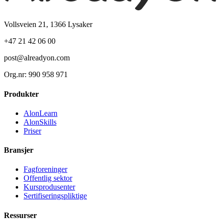
Vollsveien 21, 1366 Lysaker
+47 21 42 06 00
post@alreadyon.com
Org.nr: 990 958 971
Produkter
AlonLearn
AlonSkills
Priser
Bransjer
Fagforeninger
Offentlig sektor
Kursprodusenter
Sertifiseringspliktige
Ressurser