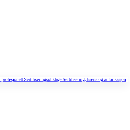
 profesjonelt
Sertifiseringspliktige
Sertifisering, lisens og autorisasjon