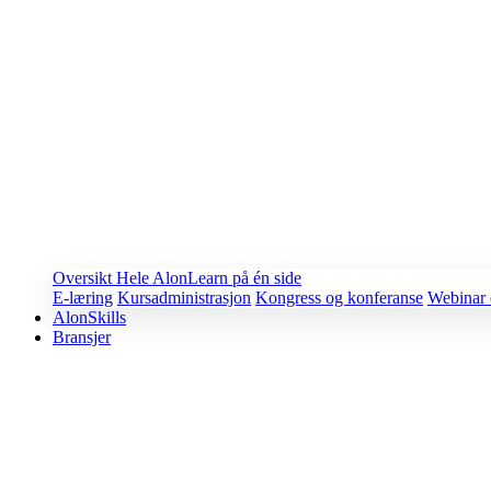
Oversikt
Hele AlonLearn på én side
E-læring
Kursadministrasjon
Kongress og konferanse
Webinar 
AlonSkills
Bransjer