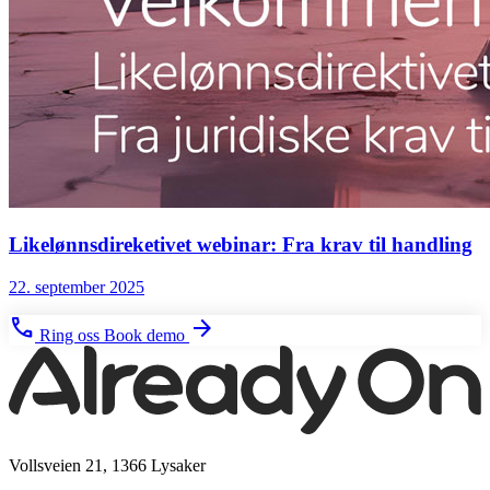
Likelønnsdireketivet webinar: Fra krav til handling
22. september 2025
phone
arrow_forward
Ring oss
Book demo
Vollsveien 21, 1366 Lysaker