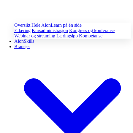
Oversikt
Hele AlonLearn på én side
E-læring
Kursadministrasjon
Kongress og konferanse
Webinar og streaming
Læringsløp
Kompetanse
AlonSkills
Bransjer