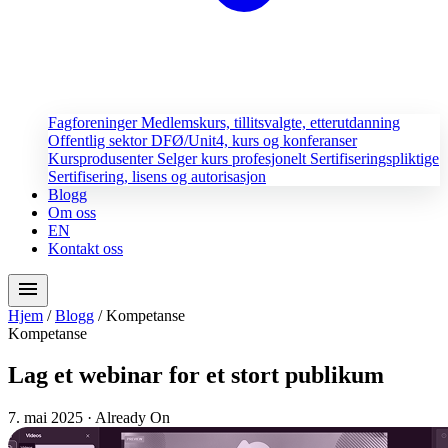
Fagforeninger
Medlemskurs, tillitsvalgte, etterutdanning
Offentlig sektor
DFØ/Unit4, kurs og konferanser
Kursprodusenter
Selger kurs profesjonelt
Sertifiseringspliktige
Sertifisering, lisens og autorisasjon
Blogg
Om oss
EN
Kontakt oss
menu
Hjem
/
Blogg
/
Kompetanse
Kompetanse
Lag et webinar for et stort publikum
7. mai 2025
· Already On