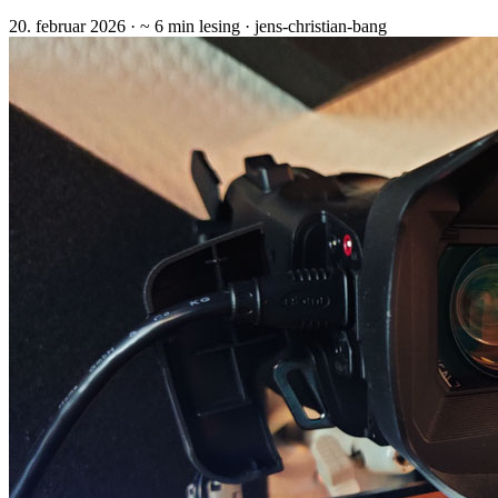
20. februar 2026
· ~ 6 min lesing
· jens-christian-bang