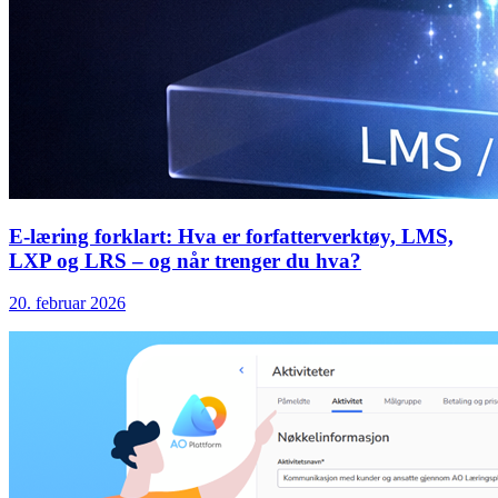
E-læring forklart: Hva er forfatterverktøy, LMS,
LXP og LRS – og når trenger du hva?
20. februar 2026