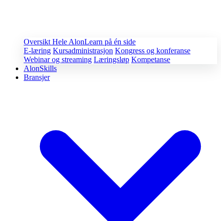
Oversikt
Hele AlonLearn på én side
E-læring
Kursadministrasjon
Kongress og konferanse
Webinar og streaming
Læringsløp
Kompetanse
AlonSkills
Bransjer