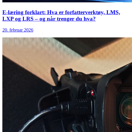
E-læring forklart: Hva er forfatterverktøy, LMS,
LXP og LRS – og når trenger du hva?
20. februar 2026