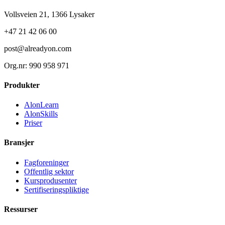
Vollsveien 21, 1366 Lysaker
+47 21 42 06 00
post@alreadyon.com
Org.nr: 990 958 971
Produkter
AlonLearn
AlonSkills
Priser
Bransjer
Fagforeninger
Offentlig sektor
Kursprodusenter
Sertifiseringspliktige
Ressurser