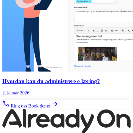
Hvordan kan du administrere e-læring?
2. januar 2026
phone
arrow_forward
Ring oss
Book demo