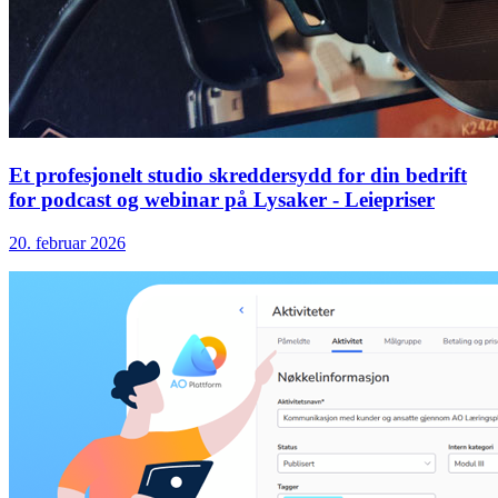
Et profesjonelt studio skreddersydd for din bedrift
for podcast og webinar på Lysaker - Leiepriser
20. februar 2026