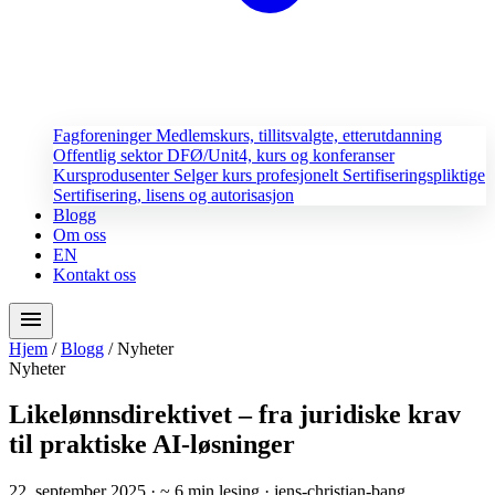
Fagforeninger
Medlemskurs, tillitsvalgte, etterutdanning
Offentlig sektor
DFØ/Unit4, kurs og konferanser
Kursprodusenter
Selger kurs profesjonelt
Sertifiseringspliktige
Sertifisering, lisens og autorisasjon
Blogg
Om oss
EN
Kontakt oss
menu
Hjem
/
Blogg
/
Nyheter
Nyheter
Likelønnsdirektivet – fra juridiske krav
til praktiske AI-løsninger
22. september 2025
· ~ 6 min lesing
· jens-christian-bang