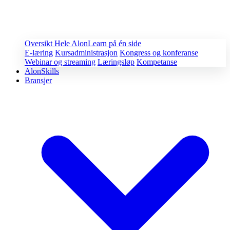
Oversikt
Hele AlonLearn på én side
E-læring
Kursadministrasjon
Kongress og konferanse
Webinar og streaming
Læringsløp
Kompetanse
AlonSkills
Bransjer