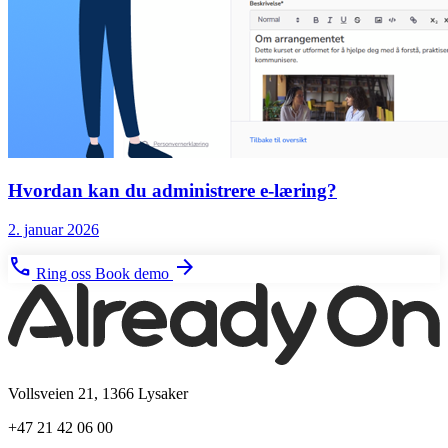
Hvordan kan du administrere e-læring?
2. januar 2026
phone
arrow_forward
Ring oss
Book demo
Vollsveien 21, 1366 Lysaker
+47 21 42 06 00