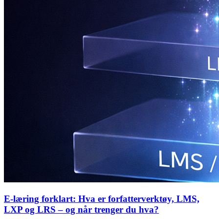
E-læring forklart: Hva er forfatterverktøy, LMS,
LXP og LRS – og når trenger du hva?