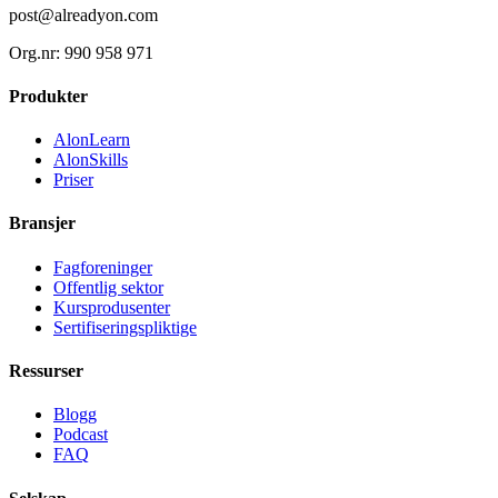
post@alreadyon.com
Org.nr: 990 958 971
Produkter
AlonLearn
AlonSkills
Priser
Bransjer
Fagforeninger
Offentlig sektor
Kursprodusenter
Sertifiseringspliktige
Ressurser
Blogg
Podcast
FAQ