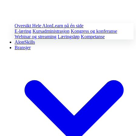
Oversikt
Hele AlonLearn på én side
E-læring
Kursadministrasjon
Kongress og konferanse
Webinar og streaming
Læringsløp
Kompetanse
AlonSkills
Bransjer