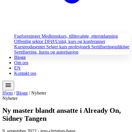
Fagforeninger
Medlemskurs, tillitsvalgte, etterutdanning
Offentlig sektor
DFØ/Unit4, kurs og konferanser
Kursprodusenter
Selger kurs profesjonelt
Sertifiseringspliktige
Sertifisering, lisens og autorisasjon
Blogg
Om oss
EN
Kontakt oss
menu
Hjem
/
Blogg
/
Nyheter
Nyheter
Ny master blandt ansatte i Already On,
Sidney Tangen
9. september 2022
· jens-christian-bang