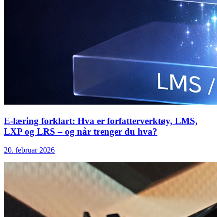
E-læring forklart: Hva er forfatterverktøy, LMS,
LXP og LRS – og når trenger du hva?
20. februar 2026