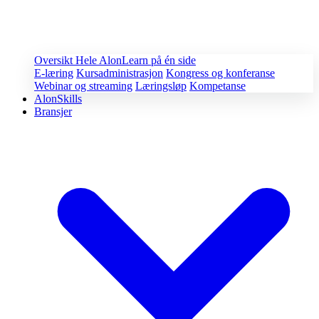
Oversikt
Hele AlonLearn på én side
E-læring
Kursadministrasjon
Kongress og konferanse
Webinar og streaming
Læringsløp
Kompetanse
AlonSkills
Bransjer