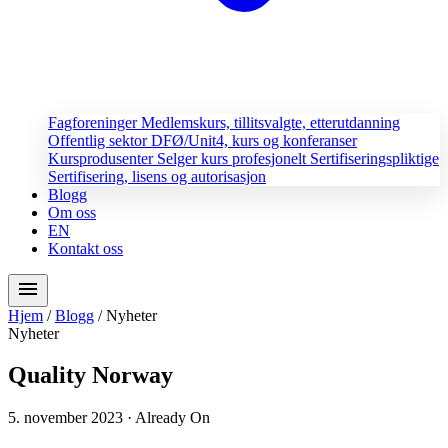
Fagforeninger
Medlemskurs, tillitsvalgte, etterutdanning
Offentlig sektor
DFØ/Unit4, kurs og konferanser
Kursprodusenter
Selger kurs profesjonelt
Sertifiseringspliktige
Sertifisering, lisens og autorisasjon
Blogg
Om oss
EN
Kontakt oss
menu
Hjem
/
Blogg
/
Nyheter
Nyheter
Quality Norway
5. november 2023
· Already On