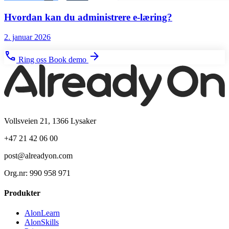
Hvordan kan du administrere e-læring?
2. januar 2026
phone
arrow_forward
Ring oss
Book demo
Vollsveien 21, 1366 Lysaker
+47 21 42 06 00
post@alreadyon.com
Org.nr: 990 958 971
Produkter
AlonLearn
AlonSkills