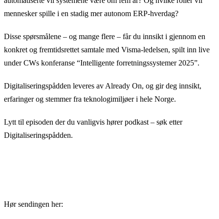
automatiserte vil systemene være om fem år? Og hvilke roller vil
mennesker spille i en stadig mer autonom ERP-hverdag?
Disse spørsmålene – og mange flere – får du innsikt i gjennom en
konkret og fremtidsrettet samtale med Visma-ledelsen, spilt inn live
under CWs konferanse “Intelligente forretningssystemer 2025”.
Digitaliseringspådden leveres av Already On, og gir deg innsikt,
erfaringer og stemmer fra teknologimiljøer i hele Norge.
Lytt til episoden der du vanligvis hører podkast – søk etter
Digitaliseringspådden.
Hør sendingen her: