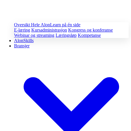
Oversikt
Hele AlonLearn på én side
E-læring
Kursadministrasjon
Kongress og konferanse
Webinar og streaming
Læringsløp
Kompetanse
AlonSkills
Bransjer