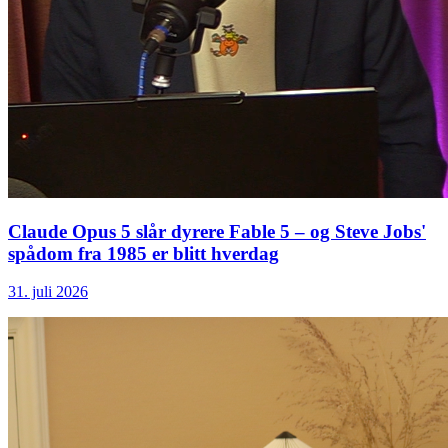
Claude Opus 5 slår dyrere Fable 5 – og Steve Jobs'
spådom fra 1985 er blitt hverdag
31. juli 2026