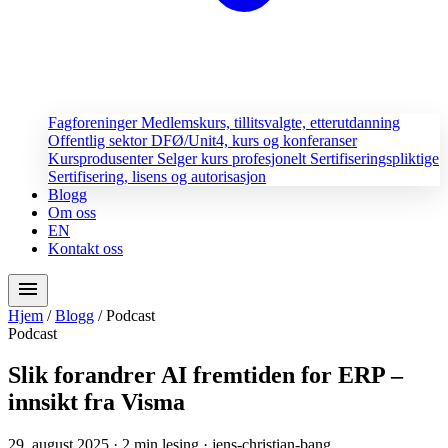
Fagforeninger
Medlemskurs, tillitsvalgte, etterutdanning
Offentlig sektor
DFØ/Unit4, kurs og konferanser
Kursprodusenter
Selger kurs profesjonelt
Sertifiseringspliktige
Sertifisering, lisens og autorisasjon
Blogg
Om oss
EN
Kontakt oss
menu
Hjem
/
Blogg
/
Podcast
Podcast
Slik forandrer AI fremtiden for ERP –
innsikt fra Visma
29. august 2025
· 2 min lesing
· jens-christian-bang