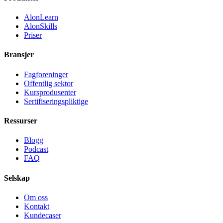
AlonLearn
AlonSkills
Priser
Bransjer
Fagforeninger
Offentlig sektor
Kursprodusenter
Sertifiseringspliktige
Ressurser
Blogg
Podcast
FAQ
Selskap
Om oss
Kontakt
Kundecaser