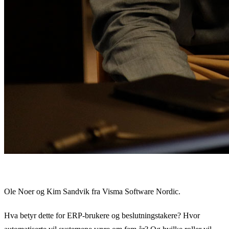
Ole Noer og Kim Sandvik fra Visma Software Nordic.
Hva betyr dette for ERP-brukere og beslutningstakere? Hvor