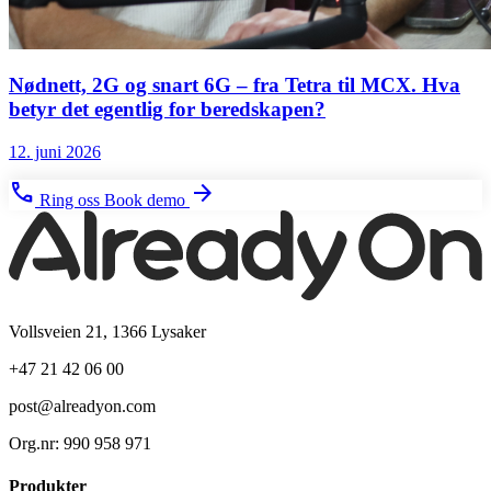
Nødnett, 2G og snart 6G – fra Tetra til MCX. Hva
betyr det egentlig for beredskapen?
12. juni 2026
phone
arrow_forward
Ring oss
Book demo
Vollsveien 21, 1366 Lysaker
+47 21 42 06 00
post@alreadyon.com
Org.nr: 990 958 971
Produkter