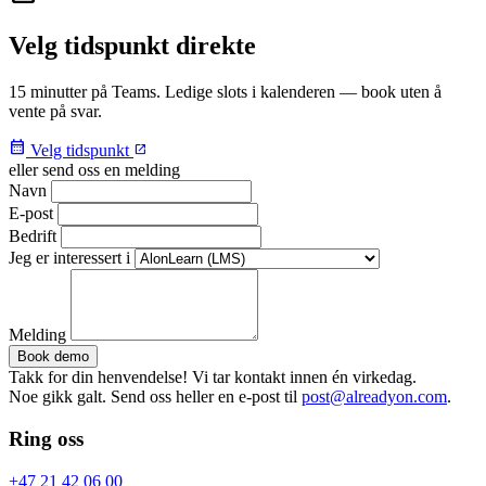
Velg tidspunkt direkte
15 minutter på Teams. Ledige slots i kalenderen — book uten å
vente på svar.
calendar_month
Velg tidspunkt
open_in_new
eller send oss en melding
Navn
E-post
Bedrift
Jeg er interessert i
Melding
Book demo
Takk for din henvendelse! Vi tar kontakt innen én virkedag.
Noe gikk galt. Send oss heller en e-post til
post@alreadyon.com
.
Ring oss
+47 21 42 06 00