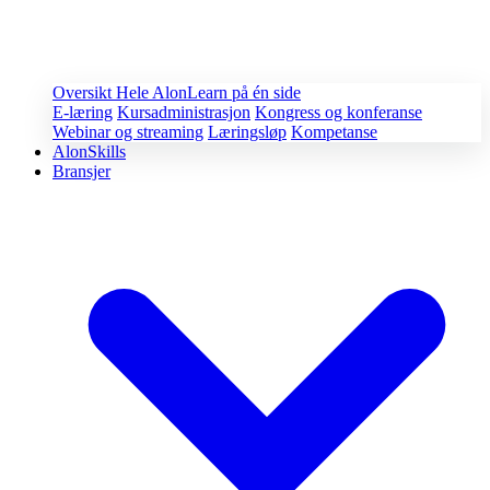
Oversikt
Hele AlonLearn på én side
E-læring
Kursadministrasjon
Kongress og konferanse
Webinar og streaming
Læringsløp
Kompetanse
AlonSkills
Bransjer