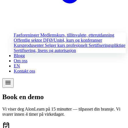
Fagforeninger
Medlemskurs, tillitsvalgte, etterutdanning
Offentlig sektor
DFØ/Unit4, kurs og konferanser
Kursprodusenter
Selger kurs profesjonelt
Sertifiseringspliktige
Sertifisering, lisens og autorisasjon
Blogg
Om oss
EN
Kontakt oss
menu
Book en demo
Vi viser deg AlonLearn på 15 minutter — tilpasset din bransje. Vi
svarer innen 4 timer på virkedager.
event_available