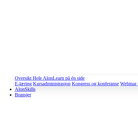
Oversikt
Hele AlonLearn på én side
E-læring
Kursadministrasjon
Kongress og konferanse
Webinar 
AlonSkills
Bransjer