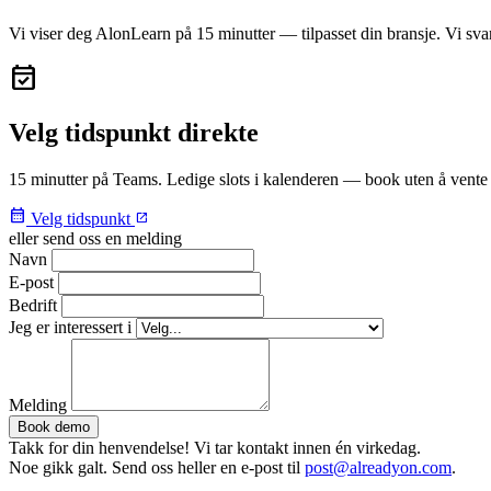
Vi viser deg AlonLearn på 15 minutter — tilpasset din bransje. Vi sva
event_available
Velg tidspunkt direkte
15 minutter på Teams. Ledige slots i kalenderen — book uten å vente 
calendar_month
Velg tidspunkt
open_in_new
eller send oss en melding
Navn
E-post
Bedrift
Jeg er interessert i
Melding
Book demo
Takk for din henvendelse! Vi tar kontakt innen én virkedag.
Noe gikk galt. Send oss heller en e-post til
post@alreadyon.com
.