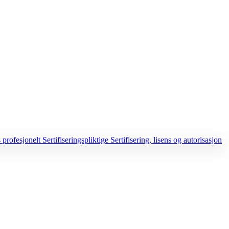
 profesjonelt
Sertifiseringspliktige
Sertifisering, lisens og autorisasjon