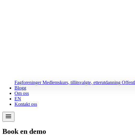
Fagforeninger
Medlemskurs, tillitsvalgte, etterutdanning
Offent
Blogg
Om oss
EN
Kontakt oss
menu
Book en demo