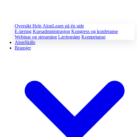
Oversikt
Hele AlonLearn på én side
E-læring
Kursadministrasjon
Kongress og konferanse
Webinar og streaming
Læringsløp
Kompetanse
AlonSkills
Bransjer