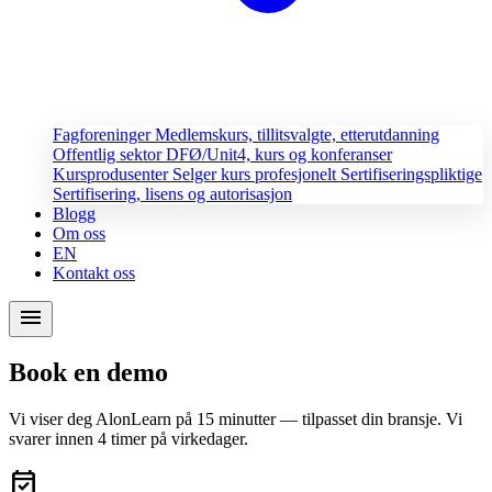
Fagforeninger
Medlemskurs, tillitsvalgte, etterutdanning
Offentlig sektor
DFØ/Unit4, kurs og konferanser
Kursprodusenter
Selger kurs profesjonelt
Sertifiseringspliktige
Sertifisering, lisens og autorisasjon
Blogg
Om oss
EN
Kontakt oss
menu
Book en demo
Vi viser deg AlonLearn på 15 minutter — tilpasset din bransje. Vi
svarer innen 4 timer på virkedager.
event_available