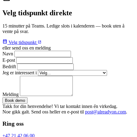
Velg tidspunkt direkte
15 minutter på Teams. Ledige slots i kalenderen — book uten å
vente på svar.
calendar_month
Velg tidspunkt
open_in_new
eller send oss en melding
Navn
E-post
Bedrift
Jeg er interessert i
Melding
Book demo
Takk for din henvendelse! Vi tar kontakt innen én virkedag.
Noe gikk galt. Send oss heller en e-post til
post@alreadyon.com
.
Ring oss
+47 21 42 06 00