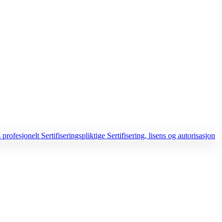
 profesjonelt
Sertifiseringspliktige
Sertifisering, lisens og autorisasjon