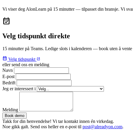
Vi viser deg AlonLearn på 15 minutter — tilpasset din bransje. Vi sva
event_available
Velg tidspunkt direkte
15 minutter på Teams. Ledige slots i kalenderen — book uten å vente 
calendar_month
Velg tidspunkt
open_in_new
eller send oss en melding
Navn
E-post
Bedrift
Jeg er interessert i
Melding
Book demo
Takk for din henvendelse! Vi tar kontakt innen én virkedag.
Noe gikk galt. Send oss heller en e-post til
post@alreadyon.com
.