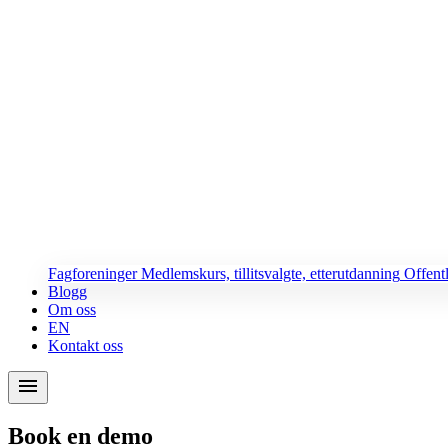
Fagforeninger
Medlemskurs, tillitsvalgte, etterutdanning
Offent
Blogg
Om oss
EN
Kontakt oss
menu
Book en demo