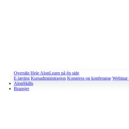
Oversikt
Hele AlonLearn på én side
E-læring
Kursadministrasjon
Kongress og konferanse
Webinar 
AlonSkills
Bransjer