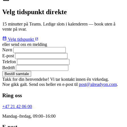
Velg tidspunkt direkte
15 minutter på Teams. Ledige slots i kalenderen — book uten å
vente på svar.
calendar_month
Velg tidspunkt
open_in_new
eller send oss en melding
Navn
E-post
Telefon
Bedrift
Bestill samtale
Takk for din henvendelse! Vi tar kontakt innen én virkedag.
Noe gikk galt. Send oss heller en e-post til
post@alreadyon.com
.
Ring oss
+47 21 42 06 00
Mandag–fredag, 09:00–16:00
E-post