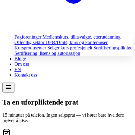
Fagforeninger
Medlemskurs, tillitsvalgte, etterutdanning
Offentlig sektor
DFØ/Unit4, kurs og konferanser
Kursprodusenter
Selger kurs profesjonelt
Sertifiseringspliktige
Sertifisering, lisens og autorisasjon
Blogg
Om oss
EN
Kontakt oss
menu
Ta en uforpliktende prat
15 minutter på telefon. Ingen salgsprat — vi hører bare hva dere
prøver å løse.
event_available