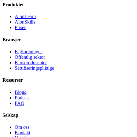
Produkter
AlonLearn
AlonSkills
Priser
Bransjer
Fagforeninger
Offentlig sektor
Kursprodusenter
Sertifiseringspliktige
Ressurser
Blogg
Podcast
FAQ
Selskap
Om oss
Kontakt