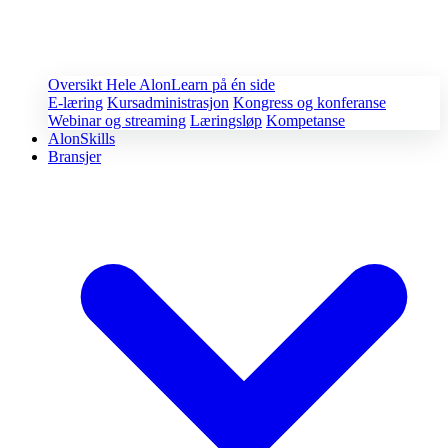
Oversikt
Hele AlonLearn på én side
E-læring
Kursadministrasjon
Kongress og konferanse
Webinar og streaming
Læringsløp
Kompetanse
AlonSkills
Bransjer