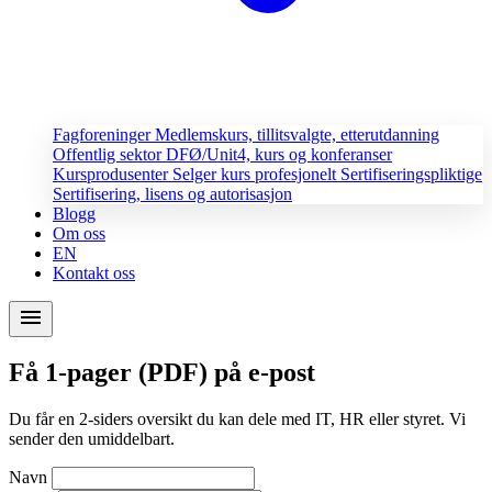
Fagforeninger
Medlemskurs, tillitsvalgte, etterutdanning
Offentlig sektor
DFØ/Unit4, kurs og konferanser
Kursprodusenter
Selger kurs profesjonelt
Sertifiseringspliktige
Sertifisering, lisens og autorisasjon
Blogg
Om oss
EN
Kontakt oss
menu
Få 1-pager (PDF) på e-post
Du får en 2-siders oversikt du kan dele med IT, HR eller styret. Vi
sender den umiddelbart.
Navn