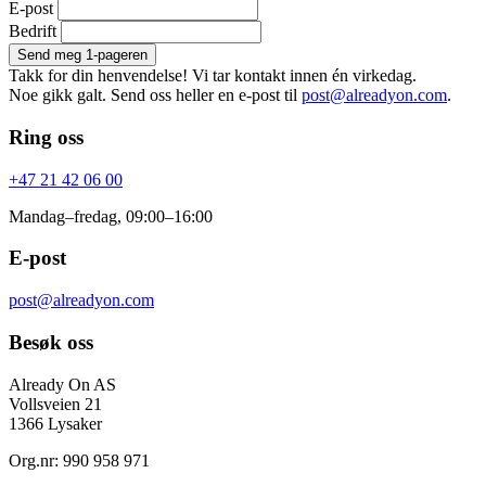
E-post
Bedrift
Send meg 1-pageren
Takk for din henvendelse! Vi tar kontakt innen én virkedag.
Noe gikk galt. Send oss heller en e-post til
post@alreadyon.com
.
Ring oss
+47 21 42 06 00
Mandag–fredag, 09:00–16:00
E-post
post@alreadyon.com
Besøk oss
Already On AS
Vollsveien 21
1366 Lysaker
Org.nr: 990 958 971