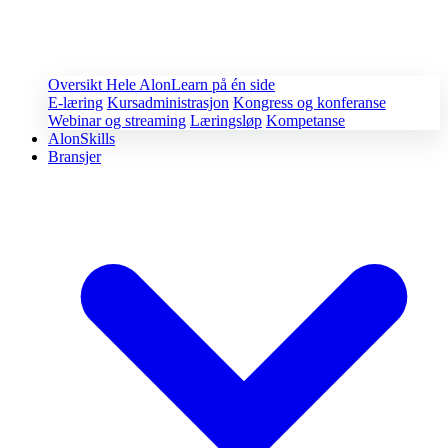
Oversikt
Hele AlonLearn på én side
E-læring
Kursadministrasjon
Kongress og konferanse
Webinar og streaming
Læringsløp
Kompetanse
AlonSkills
Bransjer