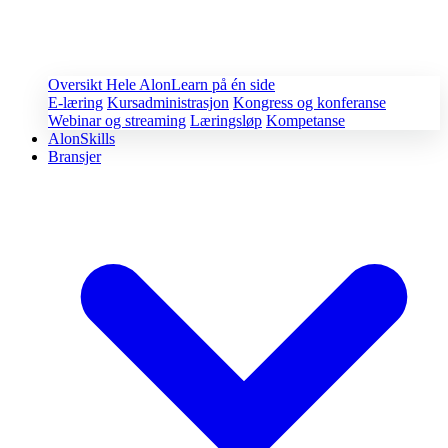
Oversikt
Hele AlonLearn på én side
E-læring
Kursadministrasjon
Kongress og konferanse
Webinar og streaming
Læringsløp
Kompetanse
AlonSkills
Bransjer