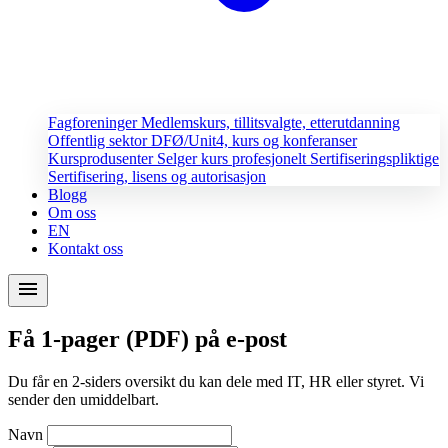
Fagforeninger
Medlemskurs, tillitsvalgte, etterutdanning
Offentlig sektor
DFØ/Unit4, kurs og konferanser
Kursprodusenter
Selger kurs profesjonelt
Sertifiseringspliktige
Sertifisering, lisens og autorisasjon
Blogg
Om oss
EN
Kontakt oss
menu
Få 1-pager (PDF) på e-post
Du får en 2-siders oversikt du kan dele med IT, HR eller styret. Vi
sender den umiddelbart.
Navn