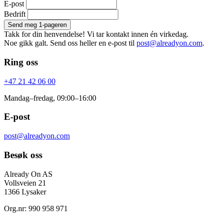
E-post
Bedrift
Send meg 1-pageren
Takk for din henvendelse! Vi tar kontakt innen én virkedag.
Noe gikk galt. Send oss heller en e-post til
post@alreadyon.com
.
Ring oss
+47 21 42 06 00
Mandag–fredag, 09:00–16:00
E-post
post@alreadyon.com
Besøk oss
Already On AS
Vollsveien 21
1366 Lysaker
Org.nr: 990 958 971