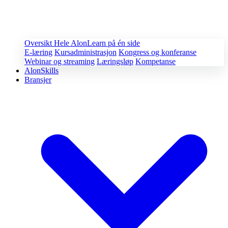
Oversikt
Hele AlonLearn på én side
E-læring
Kursadministrasjon
Kongress og konferanse
Webinar og streaming
Læringsløp
Kompetanse
AlonSkills
Bransjer