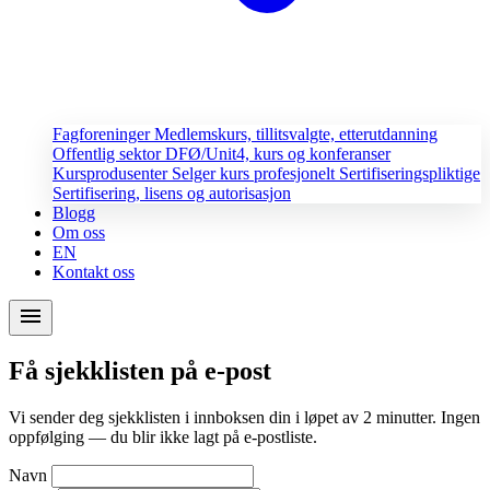
Fagforeninger
Medlemskurs, tillitsvalgte, etterutdanning
Offentlig sektor
DFØ/Unit4, kurs og konferanser
Kursprodusenter
Selger kurs profesjonelt
Sertifiseringspliktige
Sertifisering, lisens og autorisasjon
Blogg
Om oss
EN
Kontakt oss
menu
Få sjekklisten på e-post
Vi sender deg sjekklisten i innboksen din i løpet av 2 minutter. Ingen
oppfølging — du blir ikke lagt på e-postliste.
Navn