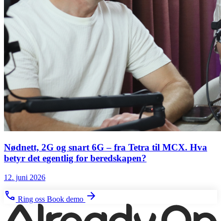
Nødnett, 2G og snart 6G – fra Tetra til MCX. Hva
betyr det egentlig for beredskapen?
12. juni 2026
phone
arrow_forward
Ring oss
Book demo