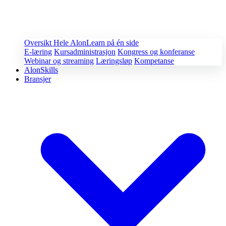
Oversikt
Hele AlonLearn på én side
E-læring
Kursadministrasjon
Kongress og konferanse
Webinar og streaming
Læringsløp
Kompetanse
AlonSkills
Bransjer