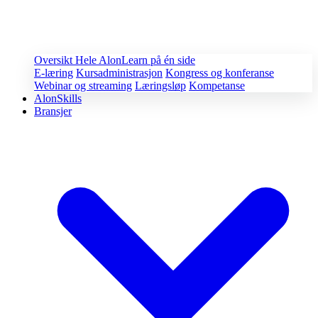
Oversikt
Hele AlonLearn på én side
E-læring
Kursadministrasjon
Kongress og konferanse
Webinar og streaming
Læringsløp
Kompetanse
AlonSkills
Bransjer