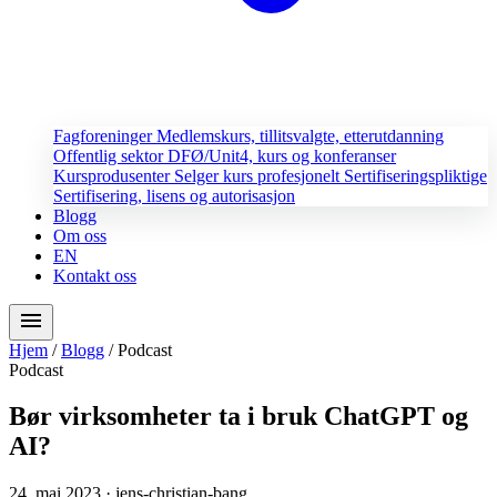
Fagforeninger
Medlemskurs, tillitsvalgte, etterutdanning
Offentlig sektor
DFØ/Unit4, kurs og konferanser
Kursprodusenter
Selger kurs profesjonelt
Sertifiseringspliktige
Sertifisering, lisens og autorisasjon
Blogg
Om oss
EN
Kontakt oss
menu
Hjem
/
Blogg
/
Podcast
Podcast
Bør virksomheter ta i bruk ChatGPT og
AI?
24. mai 2023
· jens-christian-bang