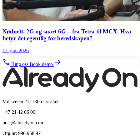
Nødnett, 2G og snart 6G – fra Tetra til MCX. Hva
betyr det egentlig for beredskapen?
12. juni 2026
phone
arrow_forward
Ring oss
Book demo
Vollsveien 21, 1366 Lysaker
+47 21 42 06 00
post@alreadyon.com
Org.nr: 990 958 971