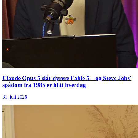
Claude Opus 5 slår dyrere Fable 5 – og Steve Jobs'
spådom fra 1985 er blitt hverdag
31. juli 2026