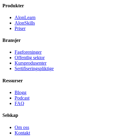
Produkter
AlonLearn
AlonSkills
Priser
Bransjer
Fagforeninger
Offentlig sektor
Kursprodusenter
Sertifiseringspliktige
Ressurser
Blogg
Podcast
FAQ
Selskap
Om oss
Kontakt