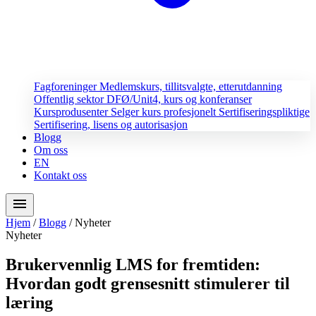
Fagforeninger
Medlemskurs, tillitsvalgte, etterutdanning
Offentlig sektor
DFØ/Unit4, kurs og konferanser
Kursprodusenter
Selger kurs profesjonelt
Sertifiseringspliktige
Sertifisering, lisens og autorisasjon
Blogg
Om oss
EN
Kontakt oss
menu
Hjem
/
Blogg
/
Nyheter
Nyheter
Brukervennlig LMS for fremtiden:
Hvordan godt grensesnitt stimulerer til
læring