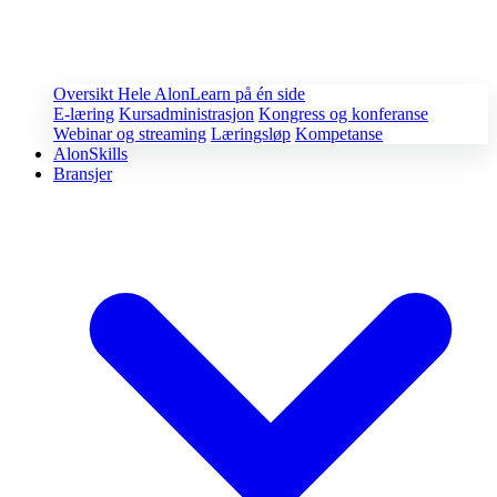
Oversikt
Hele AlonLearn på én side
E-læring
Kursadministrasjon
Kongress og konferanse
Webinar og streaming
Læringsløp
Kompetanse
AlonSkills
Bransjer