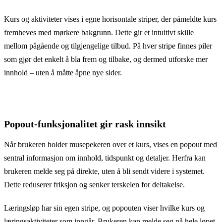
Kurs og aktiviteter vises i egne horisontale striper, der påmeldte kurs
fremheves med mørkere bakgrunn. Dette gir et intuitivt skille
mellom pågående og tilgjengelige tilbud. På hver stripe finnes piler
som gjør det enkelt å bla frem og tilbake, og dermed utforske mer
innhold – uten å måtte åpne nye sider.
Popout-funksjonalitet gir rask innsikt
Når brukeren holder musepekeren over et kurs, vises en popout med
sentral informasjon om innhold, tidspunkt og detaljer. Herfra kan
brukeren melde seg på direkte, uten å bli sendt videre i systemet.
Dette reduserer friksjon og senker terskelen for deltakelse.
Læringsløp har sin egen stripe, og popouten viser hvilke kurs og
læringsaktiviteter som inngår. Brukeren kan melde seg på hele løpet