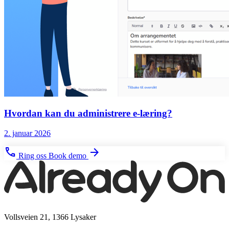
Hvordan kan du administrere e-læring?
2. januar 2026
phone
arrow_forward
Ring oss
Book demo
Vollsveien 21, 1366 Lysaker