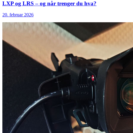
LXP og LRS – og når trenger du hva?
20. februar 2026