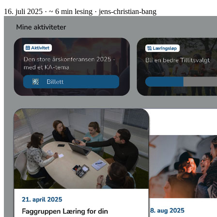
16. juli 2025
· ~ 6 min lesing
· jens-christian-bang