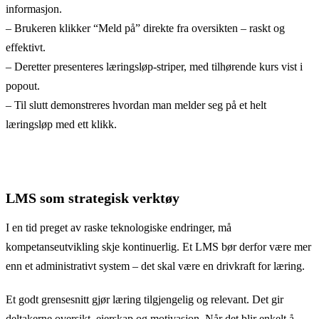
informasjon.
– Brukeren klikker “Meld på” direkte fra oversikten – raskt og
effektivt.
– Deretter presenteres læringsløp-striper, med tilhørende kurs vist i
popout.
– Til slutt demonstreres hvordan man melder seg på et helt
læringsløp med ett klikk.
LMS som strategisk verktøy
I en tid preget av raske teknologiske endringer, må
kompetanseutvikling skje kontinuerlig. Et LMS bør derfor være mer
enn et administrativt system – det skal være en drivkraft for læring.
Et godt grensesnitt gjør læring tilgjengelig og relevant. Det gir
deltakerne oversikt, eierskap og motivasjon. Når det blir enkelt å