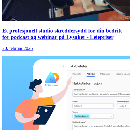
Et profesjonelt studio skreddersydd for din bedrift
for podcast og webinar på Lysaker - Leiepriser
20. februar 2026