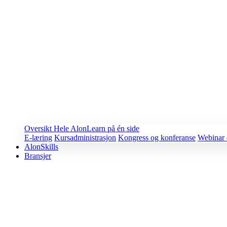
Oversikt
Hele AlonLearn på én side
E-læring
Kursadministrasjon
Kongress og konferanse
Webinar 
AlonSkills
Bransjer