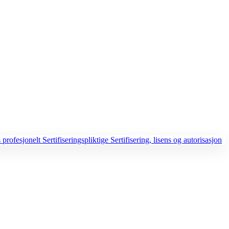
 profesjonelt
Sertifiseringspliktige
Sertifisering, lisens og autorisasjon