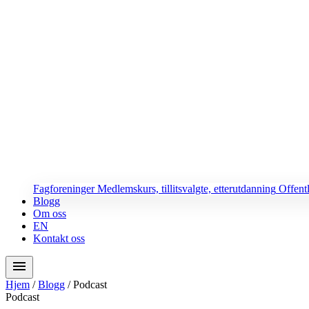
Fagforeninger
Medlemskurs, tillitsvalgte, etterutdanning
Offent
Blogg
Om oss
EN
Kontakt oss
menu
Hjem
/
Blogg
/
Podcast
Podcast