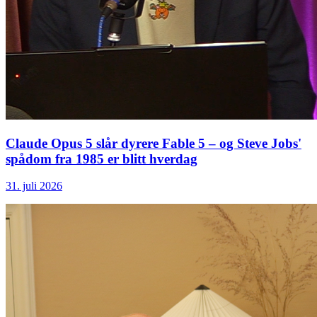
Claude Opus 5 slår dyrere Fable 5 – og Steve Jobs'
spådom fra 1985 er blitt hverdag
31. juli 2026