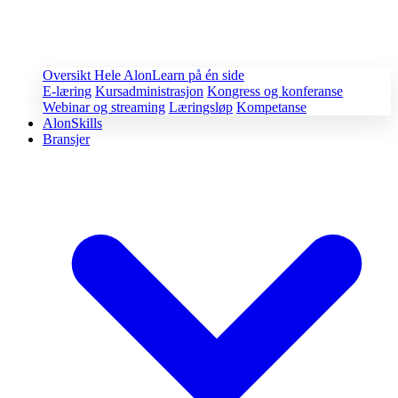
Oversikt
Hele AlonLearn på én side
E-læring
Kursadministrasjon
Kongress og konferanse
Webinar og streaming
Læringsløp
Kompetanse
AlonSkills
Bransjer