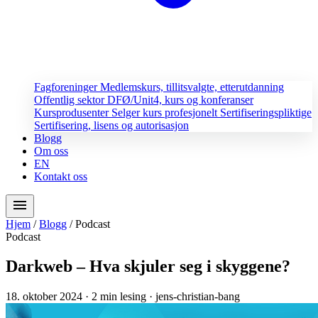
Fagforeninger
Medlemskurs, tillitsvalgte, etterutdanning
Offentlig sektor
DFØ/Unit4, kurs og konferanser
Kursprodusenter
Selger kurs profesjonelt
Sertifiseringspliktige
Sertifisering, lisens og autorisasjon
Blogg
Om oss
EN
Kontakt oss
menu
Hjem
/
Blogg
/
Podcast
Podcast
Darkweb – Hva skjuler seg i skyggene?
18. oktober 2024
· 2 min lesing
· jens-christian-bang