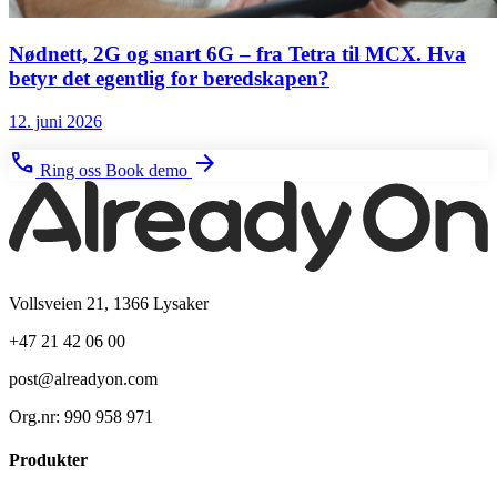
Nødnett, 2G og snart 6G – fra Tetra til MCX. Hva
betyr det egentlig for beredskapen?
12. juni 2026
phone
arrow_forward
Ring oss
Book demo
Vollsveien 21, 1366 Lysaker
+47 21 42 06 00
post@alreadyon.com
Org.nr: 990 958 971
Produkter