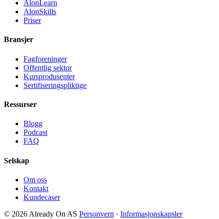
AlonLearn
AlonSkills
Priser
Bransjer
Fagforeninger
Offentlig sektor
Kursprodusenter
Sertifiseringspliktige
Ressurser
Blogg
Podcast
FAQ
Selskap
Om oss
Kontakt
Kundecaser
© 2026 Already On AS
Personvern
·
Informasjonskapsler