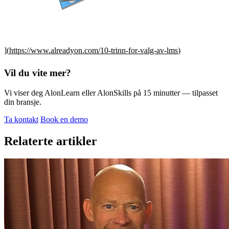
](
https://www.alreadyon.com/10-trinn-for-valg-av-lms
)
Vil du vite mer?
Vi viser deg AlonLearn eller AlonSkills på 15 minutter — tilpasset
din bransje.
Ta kontakt
Book en demo
Relaterte artikler