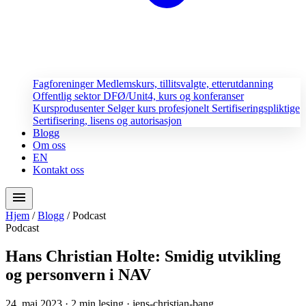
Fagforeninger
Medlemskurs, tillitsvalgte, etterutdanning
Offentlig sektor
DFØ/Unit4, kurs og konferanser
Kursprodusenter
Selger kurs profesjonelt
Sertifiseringspliktige
Sertifisering, lisens og autorisasjon
Blogg
Om oss
EN
Kontakt oss
menu
Hjem
/
Blogg
/
Podcast
Podcast
Hans Christian Holte: Smidig utvikling
og personvern i NAV
24. mai 2023
· 2 min lesing
· jens-christian-bang