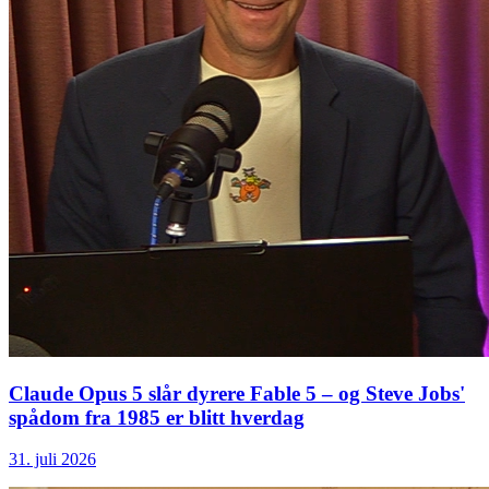
Claude Opus 5 slår dyrere Fable 5 – og Steve Jobs'
spådom fra 1985 er blitt hverdag
31. juli 2026