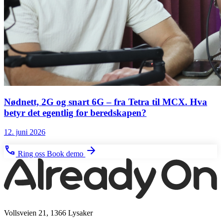
Nødnett, 2G og snart 6G – fra Tetra til MCX. Hva
betyr det egentlig for beredskapen?
12. juni 2026
phone
arrow_forward
Ring oss
Book demo
Vollsveien 21, 1366 Lysaker