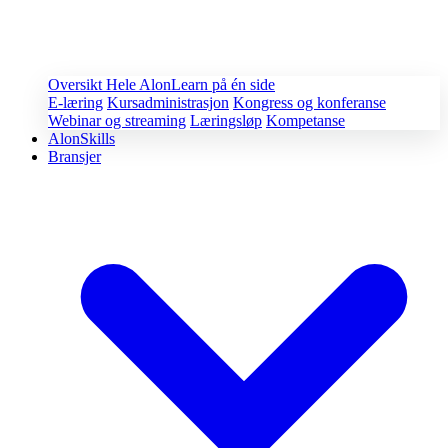
Oversikt
Hele AlonLearn på én side
E-læring
Kursadministrasjon
Kongress og konferanse
Webinar og streaming
Læringsløp
Kompetanse
AlonSkills
Bransjer