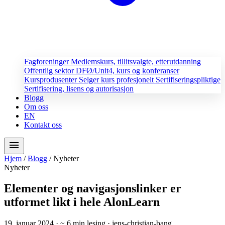
Fagforeninger
Medlemskurs, tillitsvalgte, etterutdanning
Offentlig sektor
DFØ/Unit4, kurs og konferanser
Kursprodusenter
Selger kurs profesjonelt
Sertifiseringspliktige
Sertifisering, lisens og autorisasjon
Blogg
Om oss
EN
Kontakt oss
menu
Hjem
/
Blogg
/
Nyheter
Nyheter
Elementer og navigasjonslinker er
utformet likt i hele AlonLearn
19. januar 2024
· ~ 6 min lesing
· jens-christian-bang