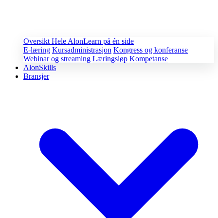
Oversikt
Hele AlonLearn på én side
E-læring
Kursadministrasjon
Kongress og konferanse
Webinar og streaming
Læringsløp
Kompetanse
AlonSkills
Bransjer