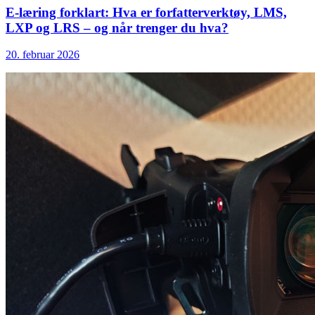
E-læring forklart: Hva er forfatterverktøy, LMS,
LXP og LRS – og når trenger du hva?
20. februar 2026