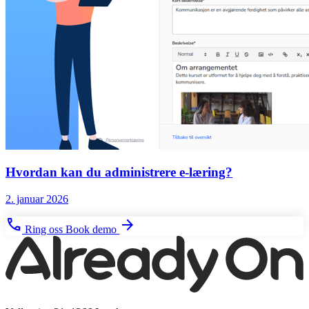
Hvordan kan du administrere e-læring?
2. januar 2026
phone
arrow_forward
Ring oss
Book demo