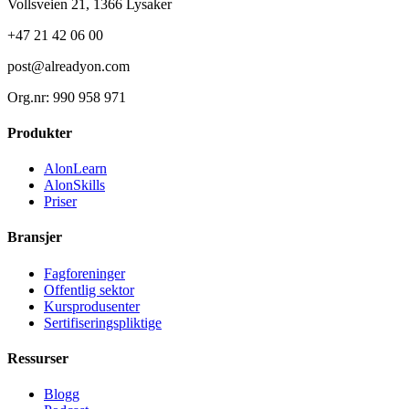
Vollsveien 21, 1366 Lysaker
+47 21 42 06 00
post@alreadyon.com
Org.nr: 990 958 971
Produkter
AlonLearn
AlonSkills
Priser
Bransjer
Fagforeninger
Offentlig sektor
Kursprodusenter
Sertifiseringspliktige
Ressurser
Blogg