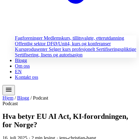
Fagforeninger
Medlemskurs, tillitsvalgte, etterutdanning
Offentlig sektor
DFØ/Unit4, kurs og konferanser
Kursprodusenter
Selger kurs profesjonelt
Sertifiseringspliktige
Sertifisering, lisens og autorisasjon
Blogg
Om oss
EN
Kontakt oss
menu
Hjem
/
Blogg
/
Podcast
Podcast
Hva betyr EU AI Act, KI-forordningen,
for Norge?
16. juli 2025
· 2 min lesing
· jens-christian-bang