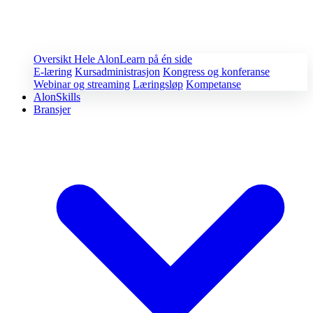
Oversikt
Hele AlonLearn på én side
E-læring
Kursadministrasjon
Kongress og konferanse
Webinar og streaming
Læringsløp
Kompetanse
AlonSkills
Bransjer