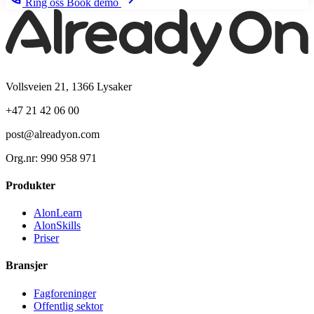
Ring oss
Book demo
Vollsveien 21, 1366 Lysaker
+47 21 42 06 00
post@alreadyon.com
Org.nr: 990 958 971
Produkter
AlonLearn
AlonSkills
Priser
Bransjer
Fagforeninger
Offentlig sektor