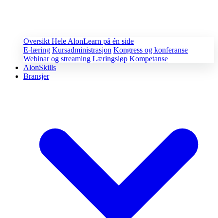
Oversikt
Hele AlonLearn på én side
E-læring
Kursadministrasjon
Kongress og konferanse
Webinar og streaming
Læringsløp
Kompetanse
AlonSkills
Bransjer