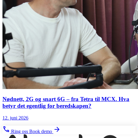
Nødnett, 2G og snart 6G – fra Tetra til MCX. Hva
betyr det egentlig for beredskapen?
12. juni 2026
phone
arrow_forward
Ring oss
Book demo