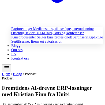
Fagforeninger
Medlemskurs, tillitsvalgte, etterutdanning
Offentlig sektor
DFØ/Unit4, kurs og konferanser
Kursprodusenter
Selger kurs profesjonelt
Sertifiseringspliktige
Sertifisering, lisens og autorisasjon
Blogg
Om oss
EN
Kontakt oss
menu
Hjem
/
Blogg
/
Podcast
Podcast
Fremtidens AI-drevne ERP-løsninger
med Kristian Finn fra Unit4
30. september 2025
· 2 min lesing
· jens-christian-bang