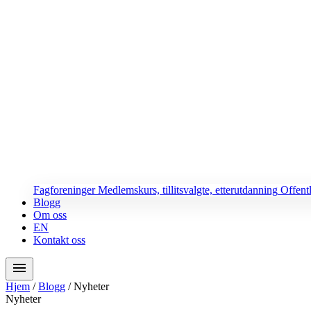
Fagforeninger
Medlemskurs, tillitsvalgte, etterutdanning
Offent
Blogg
Om oss
EN
Kontakt oss
menu
Hjem
/
Blogg
/
Nyheter
Nyheter