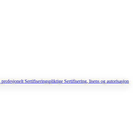
 profesjonelt
Sertifiseringspliktige
Sertifisering, lisens og autorisasjon