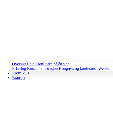
Oversikt
Hele AlonLearn på én side
E-læring
Kursadministrasjon
Kongress og konferanse
Webinar 
AlonSkills
Bransjer