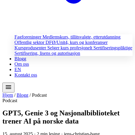
Fagforeninger
Medlemskurs, tillitsvalgte, etterutdanning
Offentlig sektor
DFØ/Unit4, kurs og konferanser
Kursprodusenter
Selger kurs profesjonelt
Sertifiseringspliktige
Sertifisering, lisens og autorisasjon
Blogg
Om oss
EN
Kontakt oss
menu
Hjem
/
Blogg
/
Podcast
Podcast
GPT5, Genie 3 og Nasjonalbiblioteket
trener AI på norske data
15. august 2025
· 2 min lesing
· jens-christian-bang