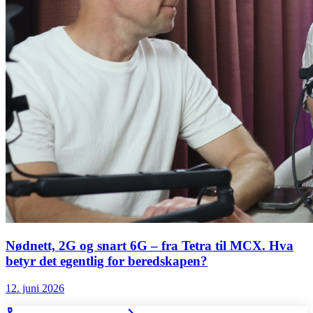
Nødnett, 2G og snart 6G – fra Tetra til MCX. Hva
betyr det egentlig for beredskapen?
12. juni 2026