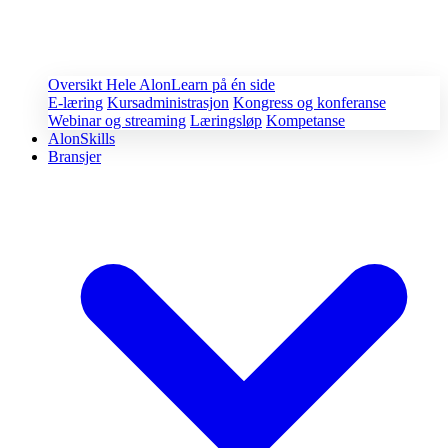
Oversikt
Hele AlonLearn på én side
E-læring
Kursadministrasjon
Kongress og konferanse
Webinar og streaming
Læringsløp
Kompetanse
AlonSkills
Bransjer