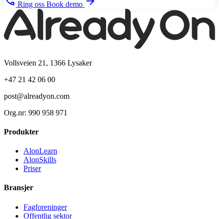
phone
arrow_forward
Ring oss
Book demo
Vollsveien 21, 1366 Lysaker
+47 21 42 06 00
post@alreadyon.com
Org.nr: 990 958 971
Produkter
AlonLearn
AlonSkills
Priser
Bransjer
Fagforeninger
Offentlig sektor