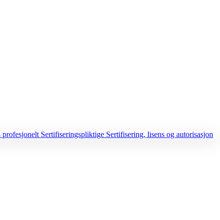
 profesjonelt
Sertifiseringspliktige
Sertifisering, lisens og autorisasjon