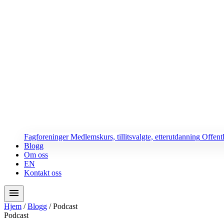
Fagforeninger
Medlemskurs, tillitsvalgte, etterutdanning
Offent
Blogg
Om oss
EN
Kontakt oss
menu
Hjem
/
Blogg
/
Podcast
Podcast