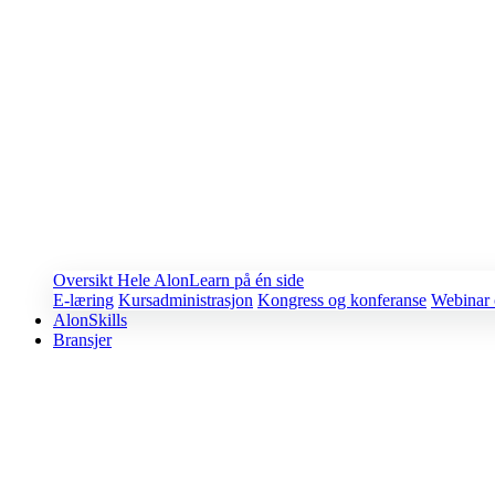
Oversikt
Hele AlonLearn på én side
E-læring
Kursadministrasjon
Kongress og konferanse
Webinar 
AlonSkills
Bransjer