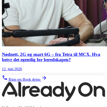
Nødnett, 2G og snart 6G – fra Tetra til MCX. Hva
betyr det egentlig for beredskapen?
12. juni 2026
phone
arrow_forward
Ring oss
Book demo