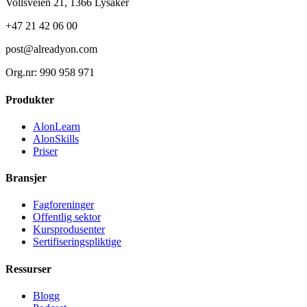
Vollsveien 21, 1366 Lysaker
+47 21 42 06 00
post@alreadyon.com
Org.nr: 990 958 971
Produkter
AlonLearn
AlonSkills
Priser
Bransjer
Fagforeninger
Offentlig sektor
Kursprodusenter
Sertifiseringspliktige
Ressurser
Blogg