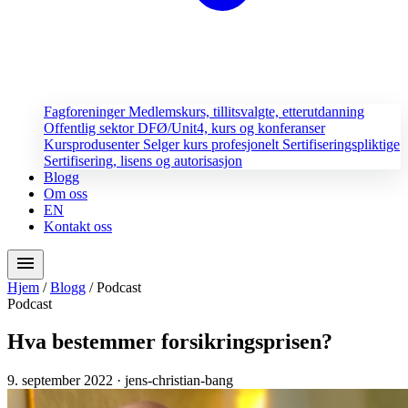
Fagforeninger
Medlemskurs, tillitsvalgte, etterutdanning
Offentlig sektor
DFØ/Unit4, kurs og konferanser
Kursprodusenter
Selger kurs profesjonelt
Sertifiseringspliktige
Sertifisering, lisens og autorisasjon
Blogg
Om oss
EN
Kontakt oss
menu
Hjem
/
Blogg
/
Podcast
Podcast
Hva bestemmer forsikringsprisen?
9. september 2022
· jens-christian-bang