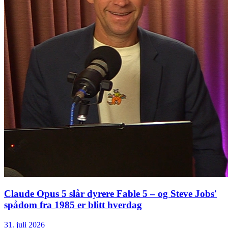
Claude Opus 5 slår dyrere Fable 5 – og Steve Jobs'
spådom fra 1985 er blitt hverdag
31. juli 2026