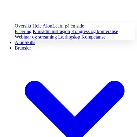
Oversikt
Hele AlonLearn på én side
E-læring
Kursadministrasjon
Kongress og konferanse
Webinar og streaming
Læringsløp
Kompetanse
AlonSkills
Bransjer