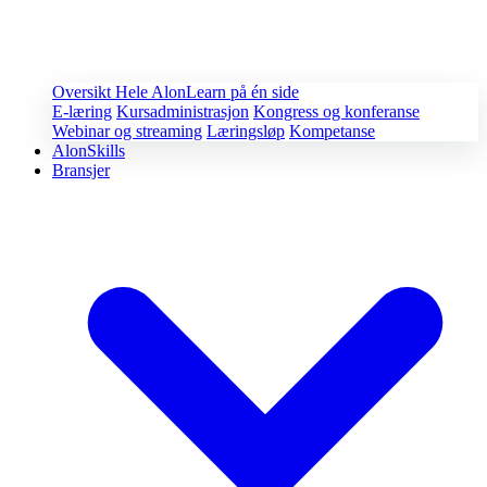
Oversikt
Hele AlonLearn på én side
E-læring
Kursadministrasjon
Kongress og konferanse
Webinar og streaming
Læringsløp
Kompetanse
AlonSkills
Bransjer