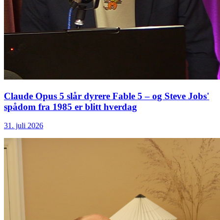
Claude Opus 5 slår dyrere Fable 5 – og Steve Jobs'
spådom fra 1985 er blitt hverdag
31. juli 2026