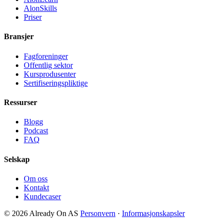
AlonSkills
Priser
Bransjer
Fagforeninger
Offentlig sektor
Kursprodusenter
Sertifiseringspliktige
Ressurser
Blogg
Podcast
FAQ
Selskap
Om oss
Kontakt
Kundecaser
© 2026 Already On AS
Personvern
·
Informasjonskapsler