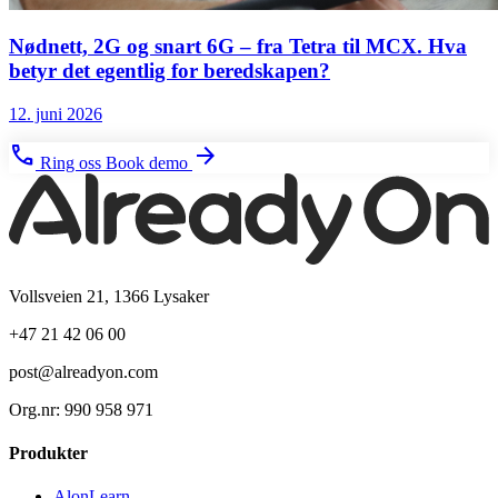
Nødnett, 2G og snart 6G – fra Tetra til MCX. Hva
betyr det egentlig for beredskapen?
12. juni 2026
phone
arrow_forward
Ring oss
Book demo
Vollsveien 21, 1366 Lysaker
+47 21 42 06 00
post@alreadyon.com
Org.nr: 990 958 971
Produkter
AlonLearn