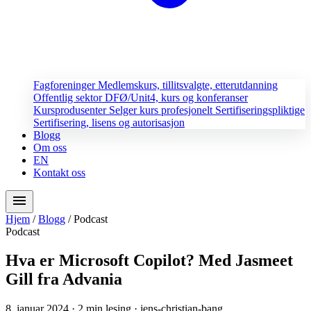
Fagforeninger
Medlemskurs, tillitsvalgte, etterutdanning
Offentlig sektor
DFØ/Unit4, kurs og konferanser
Kursprodusenter
Selger kurs profesjonelt
Sertifiseringspliktige
Sertifisering, lisens og autorisasjon
Blogg
Om oss
EN
Kontakt oss
menu
Hjem
/
Blogg
/
Podcast
Podcast
Hva er Microsoft Copilot? Med Jasmeet
Gill fra Advania
8. januar 2024
· 2 min lesing
· jens-christian-bang