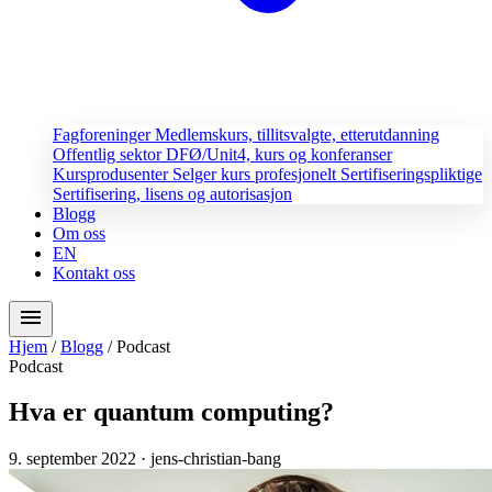
Fagforeninger
Medlemskurs, tillitsvalgte, etterutdanning
Offentlig sektor
DFØ/Unit4, kurs og konferanser
Kursprodusenter
Selger kurs profesjonelt
Sertifiseringspliktige
Sertifisering, lisens og autorisasjon
Blogg
Om oss
EN
Kontakt oss
menu
Hjem
/
Blogg
/
Podcast
Podcast
Hva er quantum computing?
9. september 2022
· jens-christian-bang