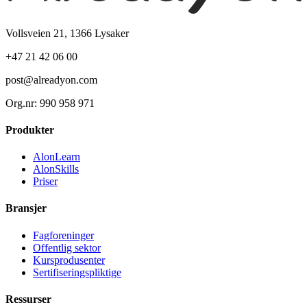
Vollsveien 21, 1366 Lysaker
+47 21 42 06 00
post@alreadyon.com
Org.nr: 990 958 971
Produkter
AlonLearn
AlonSkills
Priser
Bransjer
Fagforeninger
Offentlig sektor
Kursprodusenter
Sertifiseringspliktige
Ressurser