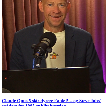
Claude Opus 5 slår dyrere Fable 5 – og Steve Jobs'
spådom fra 1985 er blitt hverdag