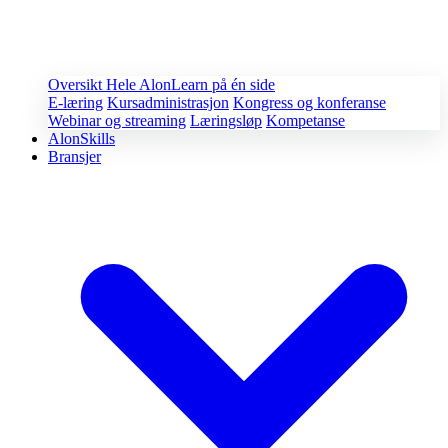
Oversikt
Hele AlonLearn på én side
E-læring
Kursadministrasjon
Kongress og konferanse
Webinar og streaming
Læringsløp
Kompetanse
AlonSkills
Bransjer